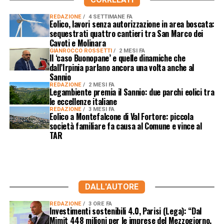
REDAZIONE
4 SETTIMANE FA
Eolico, lavori senza autorizzazione in area boscata:
sequestrati quattro cantieri tra San Marco dei
Cavoti e Molinara
GIANROCCO ROSSETTI
2 MESI FA
Il ‘caso Buonopane’ e quelle dinamiche che
dall’Irpinia parlano ancora una volta anche al
Sannio
REDAZIONE
2 MESI FA
Legambiente premia il Sannio: due parchi eolici tra
le eccellenze italiane
REDAZIONE
3 MESI FA
Eolico a Montefalcone di Val Fortore: piccola
società familiare fa causa al Comune e vince al
TAR
DALL'AUTORE
REDAZIONE
3 ORE FA
Investimenti sostenibili 4.0, Parisi (Lega): “Dal
Mimit 448 milioni per le imprese del Mezzogiorno.