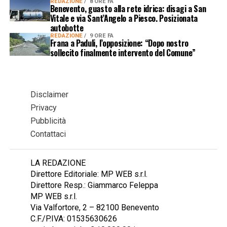
REDAZIONE
8 ORE FA
Benevento, guasto alla rete idrica: disagi a San
Vitale e via Sant’Angelo a Piesco. Posizionata
autobotte
REDAZIONE
9 ORE FA
Frana a Paduli, l’opposizione: “Dopo nostro
sollecito finalmente intervento del Comune”
Disclaimer
Privacy
Pubblicità
Contattaci
LA REDAZIONE
Direttore Editoriale: MP WEB s.r.l.
Direttore Resp.: Giammarco Feleppa
MP WEB s.r.l.
Via Valfortore, 2 – 82100 Benevento
C.F./P.IVA: 01535630626