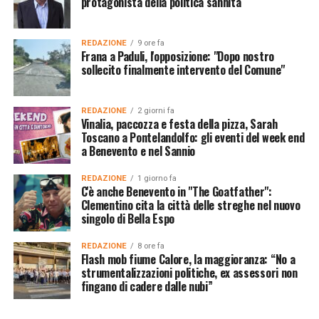
protagonista della politica sannita
REDAZIONE
9 ore fa
Frana a Paduli, l'opposizione: "Dopo nostro
sollecito finalmente intervento del Comune"
REDAZIONE
2 giorni fa
Vinalia, paccozza e festa della pizza, Sarah
Toscano a Pontelandolfo: gli eventi del week end
a Benevento e nel Sannio
REDAZIONE
1 giorno fa
C'è anche Benevento in "The Goatfather":
Clementino cita la città delle streghe nel nuovo
singolo di Bella Espo
REDAZIONE
8 ore fa
Flash mob fiume Calore, la maggioranza: “No a
strumentalizzazioni politiche, ex assessori non
fingano di cadere dalle nubi”