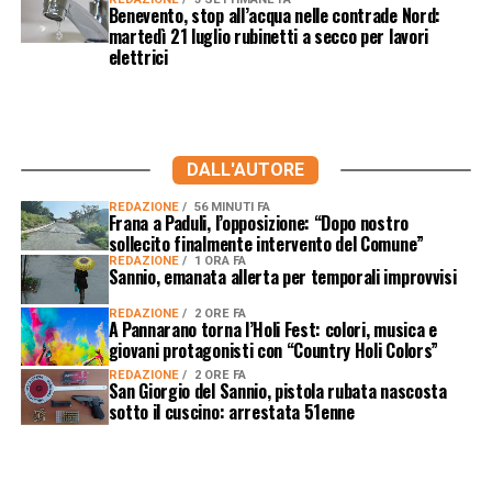
Benevento, stop all’acqua nelle contrade Nord:
martedì 21 luglio rubinetti a secco per lavori
elettrici
DALL'AUTORE
REDAZIONE
56 MINUTI FA
Frana a Paduli, l’opposizione: “Dopo nostro
sollecito finalmente intervento del Comune”
REDAZIONE
1 ORA FA
Sannio, emanata allerta per temporali improvvisi
REDAZIONE
2 ORE FA
A Pannarano torna l’Holi Fest: colori, musica e
giovani protagonisti con “Country Holi Colors”
REDAZIONE
2 ORE FA
San Giorgio del Sannio, pistola rubata nascosta
sotto il cuscino: arrestata 51enne