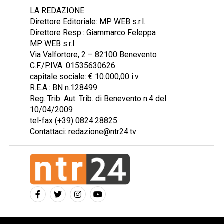
LA REDAZIONE
Direttore Editoriale: MP WEB s.r.l.
Direttore Resp.: Giammarco Feleppa
MP WEB s.r.l.
Via Valfortore, 2 – 82100 Benevento
C.F./P.IVA: 01535630626
capitale sociale: € 10.000,00 i.v.
R.E.A.: BN n.128499
Reg. Trib. Aut. Trib. di Benevento n.4 del
10/04/2009
tel-fax (+39) 0824.28825
Contattaci: redazione@ntr24.tv