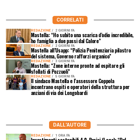
CORRELATI
REDAZIONE
2 GIORNI FA
Mastella: “Ho subito una scarica d’odio incredibile,
ho famiglia a due passi dal Calore”
REDAZIONE
2 GIORNI FA
Mastella all’Usapp: “Polizia Penitenziaria pilastro
del sistema, Governo rafforzi organico”
REDAZIONE
3 GIORNI FA
Mastella: “Zone interne pronte ad ospitare gli
sfollati di Pozzuoli”
REDAZIONE
5 GIORNI FA
Il sindaco Mastella e l’assessore Coppola
incontrano ospiti e operatori della struttura per
anziani di via dei Longobardi
DALL'AUTORE
REDAZIONE
1 ORA FA
Investimenti sostenibili 4.0, Parisi (Lega): “Dal