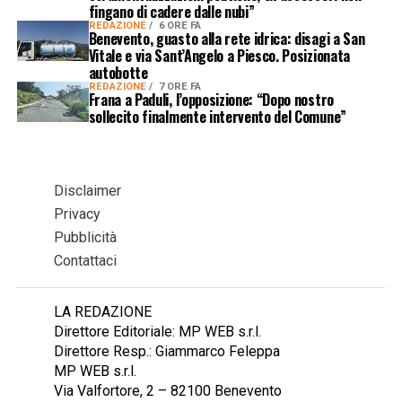
fingano di cadere dalle nubi”
REDAZIONE
6 ORE FA
Benevento, guasto alla rete idrica: disagi a San
Vitale e via Sant’Angelo a Piesco. Posizionata
autobotte
REDAZIONE
7 ORE FA
Frana a Paduli, l’opposizione: “Dopo nostro
sollecito finalmente intervento del Comune”
Disclaimer
Privacy
Pubblicità
Contattaci
LA REDAZIONE
Direttore Editoriale: MP WEB s.r.l.
Direttore Resp.: Giammarco Feleppa
MP WEB s.r.l.
Via Valfortore, 2 – 82100 Benevento