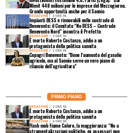
Mimit 448 milioni per le imprese del Mezzogiorno.
Grande opportunità anche per il Sannio
REDAZIONE
2 ORE FA
Impianti BESS e rinnovabili nelle contrade di
Benevento: il Comitato “No BESS – Contrade
Benevento Nord” incontra il Prefetto
REDAZIONE
2 ORE FA
È morto Roberto Costanzo, addio a un
protagonista della politica sannita
REDAZIONE
2 ORE FA
Copagri Benevento: “Bene l’aumento del gasolio
agricolo, ma al Sannio serve un vero piano di
rilancio dell’agricoltura”
PRIMO PIANO
REDAZIONE
2 ORE FA
È morto Roberto Costanzo, addio a un
protagonista della politica sannita
REDAZIONE
6 ORE FA
Flash mob fiume Calore, la maggioranza: “No a
strumentalizzazioni politiche, ex assessori non