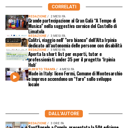
CORRELATI
REDAZIONE
2 MESI FA
Grande partecipazione al Gran Galà “A Tempo di
Musica” nella suggestiva cornice del Castello di
Limatola
REDAZIONE
3 MESI FA
Calitri, viaggio nell’ ”oro bianco” dell’Alta Irpinia
dedicato all’autonomia delle persone con disabilità
REDAZIONE
3 MESI FA
Aperta la short list per esperti, tutor e
professionisti under 35 per il progetto ‘Irpinia
Hub’
ALBERTO TRANFA
4 MESI FA
Made in Italy: liceo Fermi, Comune di Montesarchio
e imprese accendono un “faro” sullo sviluppo
locale
DALL'AUTORE
REDAZIONE
3 ORE FA
Sant’Angelo a Cupolo, presentata la 50ª edizione