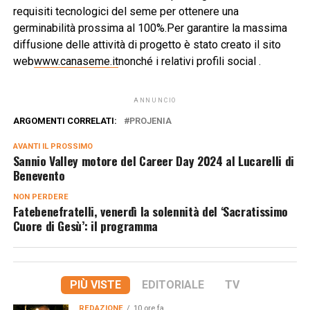
requisiti tecnologici del seme per ottenere una
germinabilità prossima al 100%.Per garantire la massima
diffusione delle attività di progetto è stato creato il sito
web
www.canaseme.it
nonché i relativi profili social .
ANNUNCIO
ARGOMENTI CORRELATI:
PROJENIA
AVANTI IL ​​PROSSIMO
Sannio Valley motore del Career Day 2024 al Lucarelli di
Benevento
NON PERDERE
Fatebenefratelli, venerdì la solennità del ‘Sacratissimo
Cuore di Gesù’: il programma
PIÙ VISTE
EDITORIALE
TV
REDAZIONE
10 ore fa