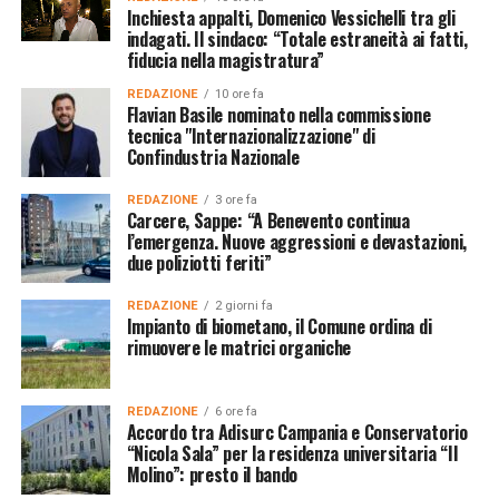
Inchiesta appalti, Domenico Vessichelli tra gli
indagati. Il sindaco: “Totale estraneità ai fatti,
fiducia nella magistratura”
REDAZIONE
10 ore fa
Flavian Basile nominato nella commissione
tecnica "Internazionalizzazione" di
Confindustria Nazionale
REDAZIONE
3 ore fa
Carcere, Sappe: “A Benevento continua
l’emergenza. Nuove aggressioni e devastazioni,
due poliziotti feriti”
REDAZIONE
2 giorni fa
Impianto di biometano, il Comune ordina di
rimuovere le matrici organiche
REDAZIONE
6 ore fa
Accordo tra Adisurc Campania e Conservatorio
“Nicola Sala” per la residenza universitaria “Il
Molino”: presto il bando