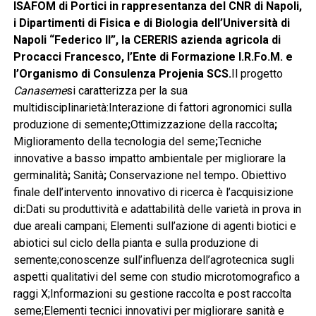
ISAFOM di Portici in rappresentanza del CNR di Napoli,
i Dipartimenti di Fisica e di Biologia dell’Università di
Napoli “Federico II”, la CERERIS azienda agricola di
Procacci Francesco, l’Ente di Formazione I.R.Fo.M. e
l’Organismo di Consulenza Projenia SCS.
Il progetto
Canaseme
si caratterizza per la sua
multidisciplinarietà:Interazione di fattori agronomici sulla
produzione di semente
;
Ottimizzazione della raccolta
;
Miglioramento della tecnologia del seme
;
Tecniche
innovative a basso impatto ambientale per migliorare la
germinalità
;
Sanità
;
Conservazione nel tempo
.
Obiettivo
finale dell’intervento innovativo di ricerca è l’acquisizione
di
:
Dati su produttività e adattabilità delle varietà in prova in
due areali campani; Elementi sull’azione di agenti biotici e
abiotici sul ciclo della pianta e sulla produzione di
semente;conoscenze sull’influenza dell’agrotecnica sugli
aspetti qualitativi del seme con studio microtomografico a
raggi X;Informazioni su gestione raccolta e post raccolta
seme;Elementi tecnici innovativi per migliorare sanità e