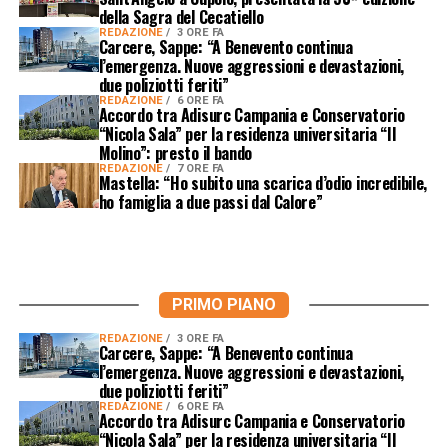
della Sagra del Cecatiello
REDAZIONE
3 ORE FA
Carcere, Sappe: “A Benevento continua
l’emergenza. Nuove aggressioni e devastazioni,
due poliziotti feriti”
REDAZIONE
6 ORE FA
Accordo tra Adisurc Campania e Conservatorio
“Nicola Sala” per la residenza universitaria “Il
Molino”: presto il bando
REDAZIONE
7 ORE FA
Mastella: “Ho subito una scarica d’odio incredibile,
ho famiglia a due passi dal Calore”
PRIMO PIANO
REDAZIONE
3 ORE FA
Carcere, Sappe: “A Benevento continua
l’emergenza. Nuove aggressioni e devastazioni,
due poliziotti feriti”
REDAZIONE
6 ORE FA
Accordo tra Adisurc Campania e Conservatorio
“Nicola Sala” per la residenza universitaria “Il