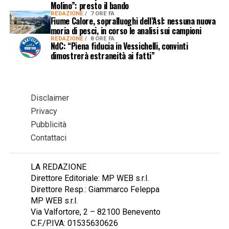
Molino”: presto il bando
REDAZIONE
7 ORE FA
Fiume Calore, sopralluoghi dell’Asl: nessuna nuova
moria di pesci, in corso le analisi sui campioni
REDAZIONE
8 ORE FA
NdC: “Piena fiducia in Vessichelli, convinti
dimostrerà estraneità ai fatti”
Disclaimer
Privacy
Pubblicità
Contattaci
LA REDAZIONE
Direttore Editoriale: MP WEB s.r.l.
Direttore Resp.: Giammarco Feleppa
MP WEB s.r.l.
Via Valfortore, 2 – 82100 Benevento
C.F./P.IVA: 01535630626