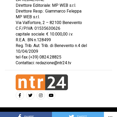
Direttore Editoriale: MP WEB s.r.l.
Direttore Resp.: Giammarco Feleppa
MP WEB s.r.l.
Via Valfortore, 2 – 82100 Benevento
C.F./P.IVA: 01535630626
capitale sociale: € 10.000,00 i.v.
R.E.A.: BN n.128499
Reg. Trib. Aut. Trib. di Benevento n.4 del
10/04/2009
tel-fax (+39) 0824.28825
Contattaci: redazione@ntr24.tv
Copyright © 2023 Intelligentia S.r.l.