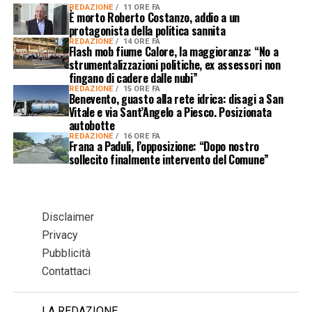
REDAZIONE
11 ORE FA
È morto Roberto Costanzo, addio a un
protagonista della politica sannita
REDAZIONE
14 ORE FA
Flash mob fiume Calore, la maggioranza: “No a
strumentalizzazioni politiche, ex assessori non
fingano di cadere dalle nubi”
REDAZIONE
15 ORE FA
Benevento, guasto alla rete idrica: disagi a San
Vitale e via Sant’Angelo a Piesco. Posizionata
autobotte
REDAZIONE
16 ORE FA
Frana a Paduli, l’opposizione: “Dopo nostro
sollecito finalmente intervento del Comune”
Disclaimer
Privacy
Pubblicità
Contattaci
LA REDAZIONE