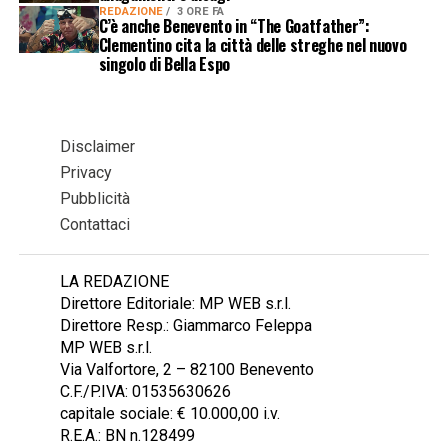
REDAZIONE
3 ORE FA
C’è anche Benevento in “The Goatfather”:
Clementino cita la città delle streghe nel nuovo
singolo di Bella Espo
Disclaimer
Privacy
Pubblicità
Contattaci
LA REDAZIONE
Direttore Editoriale: MP WEB s.r.l.
Direttore Resp.: Giammarco Feleppa
MP WEB s.r.l.
Via Valfortore, 2 – 82100 Benevento
C.F./P.IVA: 01535630626
capitale sociale: € 10.000,00 i.v.
R.E.A.: BN n.128499