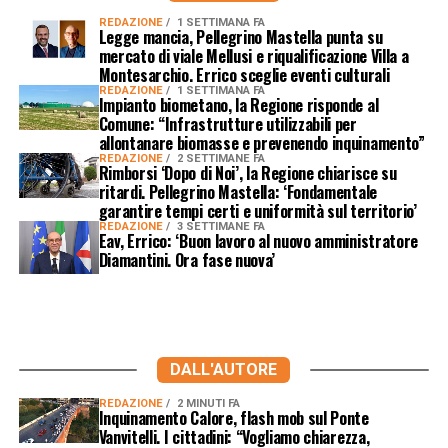
REDAZIONE
1 SETTIMANA FA
Legge mancia, Pellegrino Mastella punta su
mercato di viale Mellusi e riqualificazione Villa a
Montesarchio. Errico sceglie eventi culturali
REDAZIONE
1 SETTIMANA FA
Impianto biometano, la Regione risponde al
Comune: “Infrastrutture utilizzabili per
allontanare biomasse e prevenendo inquinamento”
REDAZIONE
2 SETTIMANE FA
Rimborsi ‘Dopo di Noi’, la Regione chiarisce su
ritardi. Pellegrino Mastella: ‘Fondamentale
garantire tempi certi e uniformità sul territorio’
REDAZIONE
3 SETTIMANE FA
Eav, Errico: ‘Buon lavoro al nuovo amministratore
Diamantini. Ora fase nuova’
DALL'AUTORE
REDAZIONE
2 MINUTI FA
Inquinamento Calore, flash mob sul Ponte
Vanvitelli. I cittadini: “Vogliamo chiarezza,