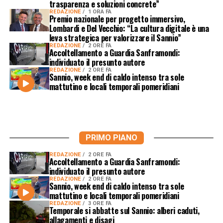
trasparenza e soluzioni concrete”
REDAZIONE
1 ORA FA
Premio nazionale per progetto immersivo,
Lombardi e Del Vecchio: “La cultura digitale è una
leva strategica per valorizzare il Sannio”
REDAZIONE
2 ORE FA
Accoltellamento a Guardia Sanframondi:
individuato il presunto autore
REDAZIONE
2 ORE FA
Sannio, week end di caldo intenso tra sole
mattutino e locali temporali pomeridiani
PRIMO PIANO
REDAZIONE
2 ORE FA
Accoltellamento a Guardia Sanframondi:
individuato il presunto autore
REDAZIONE
2 ORE FA
Sannio, week end di caldo intenso tra sole
mattutino e locali temporali pomeridiani
REDAZIONE
3 ORE FA
Temporale si abbatte sul Sannio: alberi caduti,
allagamenti e disagi