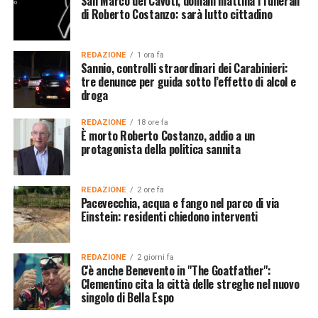
San Marco dei Cavoti, domani mattina i funerali
di Roberto Costanzo: sarà lutto cittadino
REDAZIONE
1 ora fa
Sannio, controlli straordinari dei Carabinieri:
tre denunce per guida sotto l’effetto di alcol e
droga
REDAZIONE
18 ore fa
È morto Roberto Costanzo, addio a un
protagonista della politica sannita
REDAZIONE
2 ore fa
Pacevecchia, acqua e fango nel parco di via
Einstein: residenti chiedono interventi
REDAZIONE
2 giorni fa
C'è anche Benevento in "The Goatfather":
Clementino cita la città delle streghe nel nuovo
singolo di Bella Espo