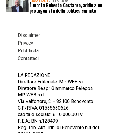
REDAZIONE
18 ORE FA
È morto Roberto Costanzo, addio a un
protagonista della politica sannita
Disclaimer
Privacy
Pubblicità
Contattaci
LA REDAZIONE
Direttore Editoriale: MP WEB s.r.l.
Direttore Resp.: Giammarco Feleppa
MP WEB s.r.l.
Via Valfortore, 2 – 82100 Benevento
C.F./P.IVA: 01535630626
capitale sociale: € 10.000,00 i.v.
R.E.A.: BN n.128499
Reg. Trib. Aut. Trib. di Benevento n.4 del