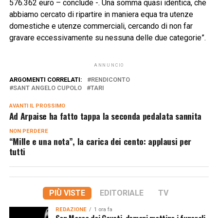
576.362 euro – conclude -. Una somma quasi identica, che
abbiamo cercato di ripartire in maniera equa tra utenze
domestiche e utenze commerciali, cercando di non far
gravare eccessivamente su nessuna delle due categorie”.
ANNUNCIO
ARGOMENTI CORRELATI:
RENDICONTO
SANT ANGELO CUPOLO
TARI
AVANTI IL ​​PROSSIMO
Ad Arpaise ha fatto tappa la seconda pedalata sannita
NON PERDERE
“Mille e una nota”, la carica dei cento: applausi per
tutti
PIÙ VISTE
EDITORIALE
TV
REDAZIONE
1 ora fa