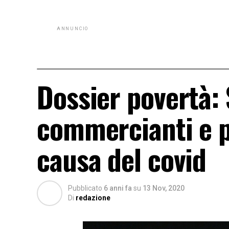
ANNUNCIO
Dossier povertà: 
commercianti e p
causa del covid
Pubblicato
6 anni fa
su
13 Nov, 2020
Di
redazione