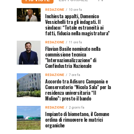
REDAZIONE
10 ore fa
Inchiesta appalti, Domenico
Vessichelli tra gli indagati. Il
sindaco: “Totale estraneità ai
fatti, fiducia nella magistratura”
REDAZIONE
11 ore fa
Flavian Basile nominato nella
commissione tecnica
"Internazionalizzazione" di
Confindustria Nazionale
REDAZIONE
7 ore fa
Accordo tra Adisurc Campania e
Conservatorio “Nicola Sala” per la
residenza universitaria “Il
Molino”: presto il bando
REDAZIONE
2 giorni fa
Impianto di biometano, il Comune
ordina di rimuovere le matrici
organiche