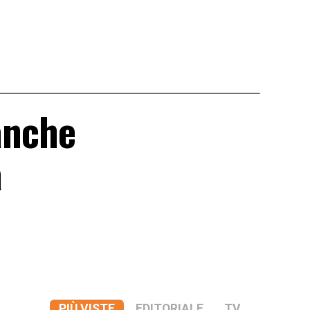
 anche
a
PIÙ VISTE
EDITORIALE
TV