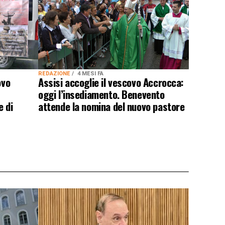
REDAZIONE
4 MESI FA
ovo
Assisi accoglie il vescovo Accrocca:
oggi l’insediamento. Benevento
e di
attende la nomina del nuovo pastore