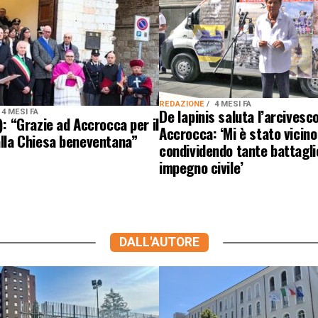
REDAZIONE
4 MESI FA
De Iapinis saluta l’arcivesc
4 MESI FA
I): “Grazie ad Accrocca per il
Accrocca: ‘Mi è stato vicino
alla Chiesa beneventana”
condividendo tante battagli
impegno civile’
DALL'AUTORE