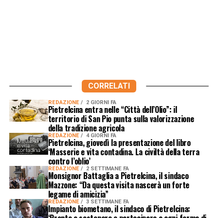
CORRELATI
REDAZIONE
2 GIORNI FA
Pietrelcina entra nelle “Città dell’Olio”: il
territorio di San Pio punta sulla valorizzazione
della tradizione agricola
REDAZIONE
4 GIORNI FA
Pietrelcina, giovedì la presentazione del libro
‘Masserie e vita contadina. La civiltà della terra
contro l’oblio’
REDAZIONE
2 SETTIMANE FA
Monsignor Battaglia a Pietrelcina, il sindaco
Mazzone: “Da questa visita nascerà un forte
legame di amicizia”
REDAZIONE
3 SETTIMANE FA
Impianto biometano, il sindaco di Pietrelcina:
‘Pronto a sostenere e partecipare a ogni forma di