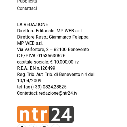
Pubblicità
Contattaci
LA REDAZIONE
Direttore Editoriale: MP WEB s.r.l.
Direttore Resp.: Giammarco Feleppa
MP WEB s.r.l.
Via Valfortore, 2 – 82100 Benevento
C.F./P.IVA: 01535630626
capitale sociale: € 10.000,00 i.v.
R.E.A.: BN n.128499
Reg. Trib. Aut. Trib. di Benevento n.4 del
10/04/2009
tel-fax (+39) 0824.28825
Contattaci: redazione@ntr24.tv