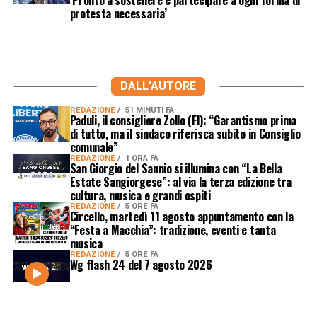
protesta necessaria’
DALL'AUTORE
REDAZIONE
51 MINUTI FA
Paduli, il consigliere Zollo (FI): “Garantismo prima
di tutto, ma il sindaco riferisca subito in Consiglio
comunale”
REDAZIONE
1 ORA FA
San Giorgio del Sannio si illumina con “La Bella
Estate Sangiorgese”: al via la terza edizione tra
cultura, musica e grandi ospiti
REDAZIONE
5 ORE FA
Circello, martedì 11 agosto appuntamento con la
“Festa a Macchia”: tradizione, eventi e tanta
musica
REDAZIONE
5 ORE FA
Wg flash 24 del 7 agosto 2026