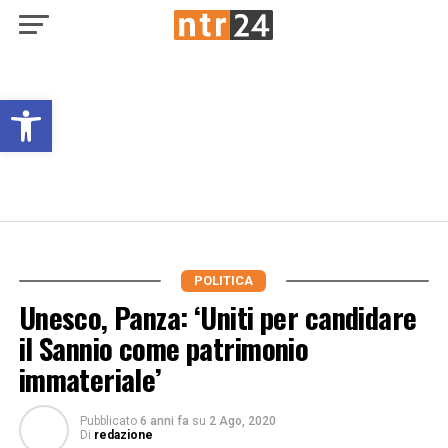
Open toolbar
POLITICA
Unesco, Panza: ‘Uniti per candidare
il Sannio come patrimonio
immateriale’
Pubblicato
6 anni fa
su
2 Ago, 2020
Di
redazione