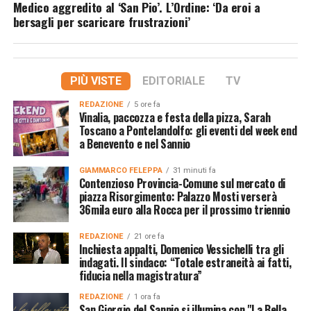
Medico aggredito al ‘San Pio’. L’Ordine: ‘Da eroi a
bersagli per scaricare frustrazioni’
PIÙ VISTE
EDITORIALE
TV
REDAZIONE
5 ore fa
Vinalia, paccozza e festa della pizza, Sarah
Toscano a Pontelandolfo: gli eventi del week end
a Benevento e nel Sannio
GIAMMARCO FELEPPA
31 minuti fa
Contenzioso Provincia-Comune sul mercato di
piazza Risorgimento: Palazzo Mosti verserà
36mila euro alla Rocca per il prossimo triennio
REDAZIONE
21 ore fa
Inchiesta appalti, Domenico Vessichelli tra gli
indagati. Il sindaco: “Totale estraneità ai fatti,
fiducia nella magistratura”
REDAZIONE
1 ora fa
San Giorgio del Sannio si illumina con "La Bella