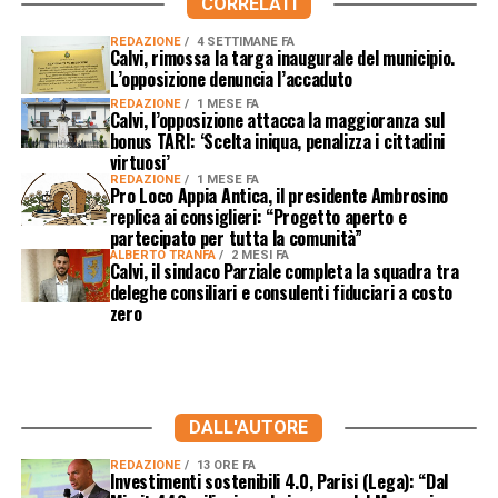
CORRELATI
REDAZIONE
4 SETTIMANE FA
Calvi, rimossa la targa inaugurale del municipio.
L’opposizione denuncia l’accaduto
REDAZIONE
1 MESE FA
Calvi, l’opposizione attacca la maggioranza sul
bonus TARI: ‘Scelta iniqua, penalizza i cittadini
virtuosi’
REDAZIONE
1 MESE FA
Pro Loco Appia Antica, il presidente Ambrosino
replica ai consiglieri: “Progetto aperto e
partecipato per tutta la comunità”
ALBERTO TRANFA
2 MESI FA
Calvi, il sindaco Parziale completa la squadra tra
deleghe consiliari e consulenti fiduciari a costo
zero
DALL'AUTORE
REDAZIONE
13 ORE FA
Investimenti sostenibili 4.0, Parisi (Lega): “Dal