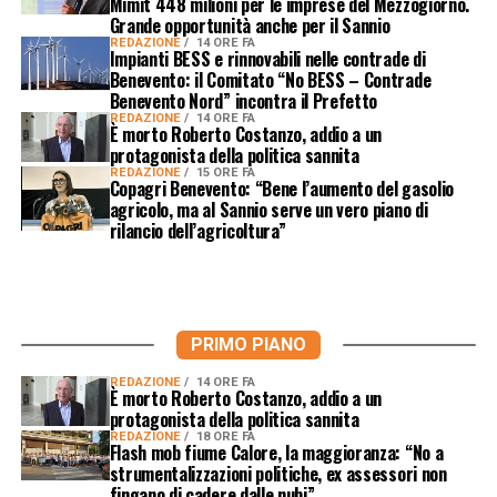
Mimit 448 milioni per le imprese del Mezzogiorno.
Grande opportunità anche per il Sannio
REDAZIONE
14 ORE FA
Impianti BESS e rinnovabili nelle contrade di
Benevento: il Comitato “No BESS – Contrade
Benevento Nord” incontra il Prefetto
REDAZIONE
14 ORE FA
È morto Roberto Costanzo, addio a un
protagonista della politica sannita
REDAZIONE
15 ORE FA
Copagri Benevento: “Bene l’aumento del gasolio
agricolo, ma al Sannio serve un vero piano di
rilancio dell’agricoltura”
PRIMO PIANO
REDAZIONE
14 ORE FA
È morto Roberto Costanzo, addio a un
protagonista della politica sannita
REDAZIONE
18 ORE FA
Flash mob fiume Calore, la maggioranza: “No a
strumentalizzazioni politiche, ex assessori non
fingano di cadere dalle nubi”