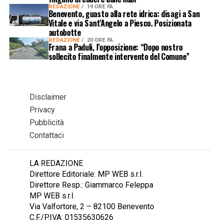
REDAZIONE
19 ORE FA
Benevento, guasto alla rete idrica: disagi a San
Vitale e via Sant’Angelo a Piesco. Posizionata
autobotte
REDAZIONE
20 ORE FA
Frana a Paduli, l’opposizione: “Dopo nostro
sollecito finalmente intervento del Comune”
Disclaimer
Privacy
Pubblicità
Contattaci
LA REDAZIONE
Direttore Editoriale: MP WEB s.r.l.
Direttore Resp.: Giammarco Feleppa
MP WEB s.r.l.
Via Valfortore, 2 – 82100 Benevento
C.F./P.IVA: 01535630626