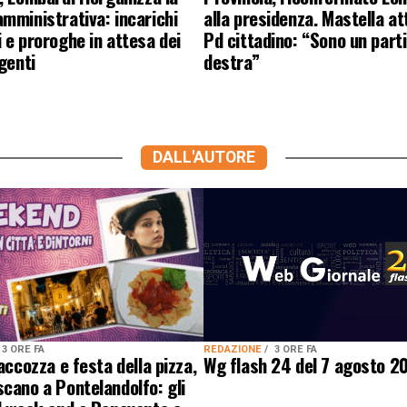
mministrativa: incarichi
alla presidenza. Mastella at
 e proroghe in attesa dei
Pd cittadino: “Sono un parti
igenti
destra”
DALL'AUTORE
REDAZIONE
3 ORE FA
3 ORE FA
Wg flash 24 del 7 agosto 2
paccozza e festa della pizza,
cano a Pontelandolfo: gli