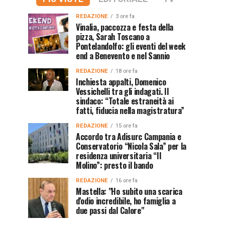
REDAZIONE
3 ore fa
Vinalia, paccozza e festa della
pizza, Sarah Toscano a
Pontelandolfo: gli eventi del week
end a Benevento e nel Sannio
REDAZIONE
18 ore fa
Inchiesta appalti, Domenico
Vessichelli tra gli indagati. Il
sindaco: “Totale estraneità ai
fatti, fiducia nella magistratura”
REDAZIONE
15 ore fa
Accordo tra Adisurc Campania e
Conservatorio “Nicola Sala” per la
residenza universitaria “Il
Molino”: presto il bando
REDAZIONE
16 ore fa
Mastella: "Ho subito una scarica
d'odio incredibile, ho famiglia a
due passi dal Calore"