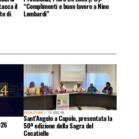
tacca il
“Complimenti e buon lavoro a Nino
to di
Lombardi”
REDAZIONE
12 ORE FA
Sant’Angelo a Cupolo, presentata la
026
50ª edizione della Sagra del
Cecatiello