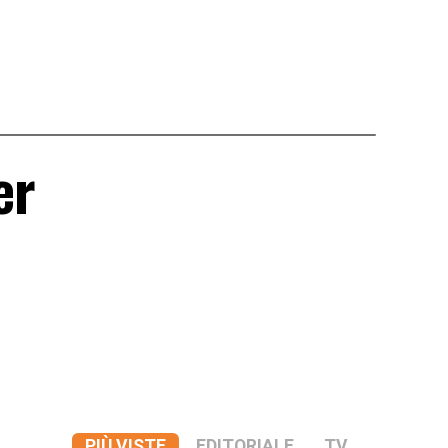
er
PIÙ VISTE
EDITORIALE
TV