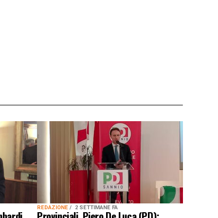
REDAZIONE
2 SETTIMANE FA
mbardi
Provinciali, Piero De Luca (PD):