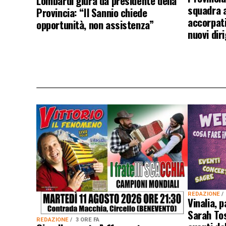
Lombardi giura da presidente della
squadra a
Provincia: “Il Sannio chiede
accorpati
opportunità, non assistenza”
nuovi dir
REDAZIONE
Vinalia, 
Sarah Tos
REDAZIONE
3 ORE FA