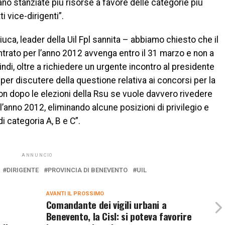
 stanziate più risorse a favore delle categorie più
ti vice-dirigenti”.
uca, leader della Uil Fpl sannita – abbiamo chiesto che il
ntrato per l’anno 2012 avvenga entro il 31 marzo e non a
, oltre a richiedere un urgente incontro al presidente
 per discutere della questione relativa ai concorsi per la
non dopo le elezioni della Rsu se vuole davvero rivedere
l’anno 2012, eliminando alcune posizioni di privilegio e
di categoria A, B e C”.
ANNUNCIO
DIRIGENTE
PROVINCIA DI BENEVENTO
UIL
AVANTI IL ​​PROSSIMO
Comandante dei vigili urbani a
Benevento, la Cisl: si poteva favorire