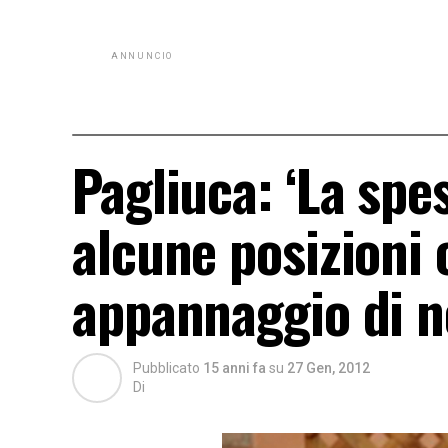
ANNUNCIO
Pagliuca: ‘La spe
alcune posizioni o
appannaggio di no
Pubblicato
15 anni fa
su
27 Gen, 2012
Di