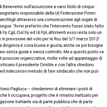
 di Benevento sull’assunzione a vario titolo di cinque
il segretario responsabile della Uil Federazione Poteri
 anch’egli attraverso una comunicazione agli organi di
egue: “Avrei preferito che l’intervento fosse stato fatto
i Fp Cgil, Cisl Fp ed Uil Fpl, altrimenti esso resta solo un
e in previsione del voto per le Rsu del 5/7 marzo 2012!
la dirigenza è cosa buona e giusta, anche se poi bisogna
ano senza guida e senza controllo. Ma a questo punto va
li posizioni organizzative, molte volte ad appannaggio di
criticano il presidente Cimitile e con l’altra chiedono
o ed indecoroso metodo di fare sindacato che non può
ntonio Pagliuca – chiedemmo di eliminare i posti di
e che li occupava, progetto che è rimasto inattuato per
gazione trattante sia di parte pubblica che di parte