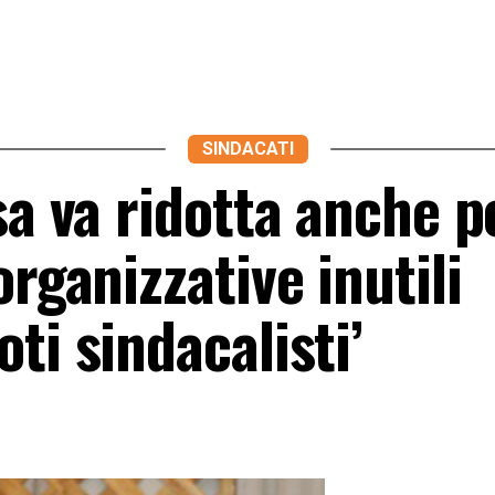
SINDACATI
sa va ridotta anche p
rganizzative inutili
ti sindacalisti’