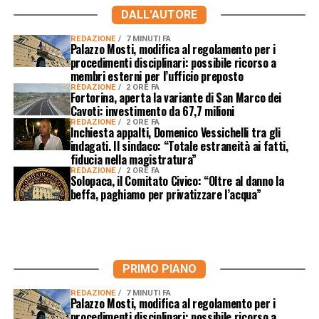
DALL'AUTORE
REDAZIONE
7 MINUTI FA
Palazzo Mosti, modifica al regolamento per i
procedimenti disciplinari: possibile ricorso a
membri esterni per l’ufficio preposto
REDAZIONE
2 ORE FA
Fortorina, aperta la variante di San Marco dei
Cavoti: investimento da 67,7 milioni
REDAZIONE
2 ORE FA
Inchiesta appalti, Domenico Vessichelli tra gli
indagati. Il sindaco: “Totale estraneità ai fatti,
fiducia nella magistratura”
REDAZIONE
2 ORE FA
Solopaca, il Comitato Civico: “Oltre al danno la
beffa, paghiamo per privatizzare l’acqua”
PRIMO PIANO
REDAZIONE
7 MINUTI FA
Palazzo Mosti, modifica al regolamento per i
procedimenti disciplinari: possibile ricorso a