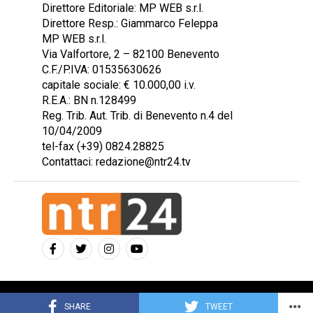
Direttore Editoriale: MP WEB s.r.l.
Direttore Resp.: Giammarco Feleppa
MP WEB s.r.l.
Via Valfortore, 2 – 82100 Benevento
C.F./P.IVA: 01535630626
capitale sociale: € 10.000,00 i.v.
R.E.A.: BN n.128499
Reg. Trib. Aut. Trib. di Benevento n.4 del
10/04/2009
tel-fax (+39) 0824.28825
Contattaci: redazione@ntr24.tv
Copyright © 2023 Intelligentia S.r.l.
SHARE
TWEET