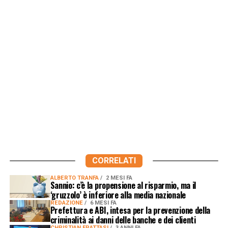
CORRELATI
ALBERTO TRANFA
2 MESI FA
Sannio: c’è la propensione al risparmio, ma il
‘gruzzolo’ è inferiore alla media nazionale
REDAZIONE
6 MESI FA
Prefettura e ABI, intesa per la prevenzione della
criminalità ai danni delle banche e dei clienti
CHRISTIAN FRATTASI
3 ANNI FA