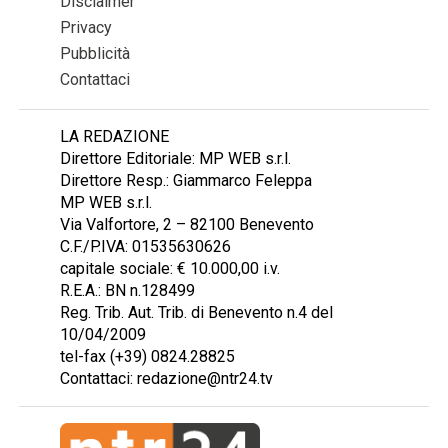
Disclaimer
Privacy
Pubblicità
Contattaci
LA REDAZIONE
Direttore Editoriale: MP WEB s.r.l.
Direttore Resp.: Giammarco Feleppa
MP WEB s.r.l.
Via Valfortore, 2 – 82100 Benevento
C.F./P.IVA: 01535630626
capitale sociale: € 10.000,00 i.v.
R.E.A.: BN n.128499
Reg. Trib. Aut. Trib. di Benevento n.4 del
10/04/2009
tel-fax (+39) 0824.28825
Contattaci: redazione@ntr24.tv