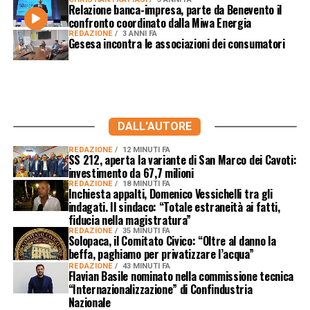
Relazione banca-impresa, parte da Benevento il
confronto coordinato dalla Miwa Energia
REDAZIONE
3 ANNI FA
Gesesa incontra le associazioni dei consumatori
DALL'AUTORE
REDAZIONE
12 MINUTI FA
SS 212, aperta la variante di San Marco dei Cavoti:
investimento da 67,7 milioni
REDAZIONE
18 MINUTI FA
Inchiesta appalti, Domenico Vessichelli tra gli
indagati. Il sindaco: “Totale estraneità ai fatti,
fiducia nella magistratura”
REDAZIONE
35 MINUTI FA
Solopaca, il Comitato Civico: “Oltre al danno la
beffa, paghiamo per privatizzare l’acqua”
REDAZIONE
43 MINUTI FA
Flavian Basile nominato nella commissione tecnica
“Internazionalizzazione” di Confindustria
Nazionale