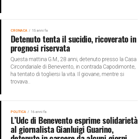
CRONACA
15 anni fa
Detenuto tenta il sucidio, ricoverato in
prognosi riservata
Questa mattina G.M., 28 anni, detenuto presso la Casa
Circondariale di Benevento, in contrada Capodimonte,
ha tentato di togliersi la vita. Il giovane, mentre si
trovava...
POLITICA
16 anni fa
L’Udc di Benevento esprime solidarietà
al giornalista Gianluigi Guarino,
detenuto in carcere da alcuni giorni