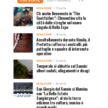
PIÙ VISTE
EDITORIALE
TV
REDAZIONE
13 ore fa
C'è anche Benevento in "The
Goatfather": Clementino cita la
città delle streghe nel nuovo
singolo di Bella Espo
REDAZIONE
18 ore fa
Accoltellamento durante Vinalia, il
Prefetto rafforza i controlli: più
pattuglie e squadre di intervento
operativo
REDAZIONE
12 ore fa
Temporale si abbatte sul Sannio:
alberi caduti, allagamenti e disagi
REDAZIONE
20 ore fa
San Giorgio del Sannio si illumina
con "La Bella Estate
Sangiorgese": al via la terza
edizione tra cultura, musica e
grandi ospiti