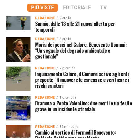
PIÙ VISTE
EDITORIALE
TV
REDAZIONE
2 ore fa
Sannio, dalle 13 alle 21 nuova allerta per
temporali
REDAZIONE
5 ore fa
Moria dei pesci nel Calore, Benevento Domani:
“Un segnale del degrado ambientale e
gestionale”
REDAZIONE
2 giorni fa
Inquinamento Calore, il Comune scrive agli enti
preposti: "Rimuovere le carcasse e verificare i
rischi sanitari"
REDAZIONE
1 giorno fa
Dramma a Ponte Valentino: due morti e un ferito
grave in un incidente stradale
REDAZIONE
32 minuti fa
Cambio al vertice di Formedil Benevento: