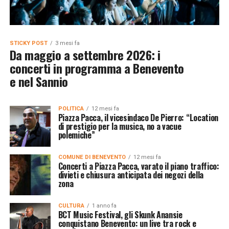
STICKY POST
3 mesi fa
Da maggio a settembre 2026: i
concerti in programma a Benevento
e nel Sannio
POLITICA
12 mesi fa
Piazza Pacca, il vicesindaco De Pierro: “Location
di prestigio per la musica, no a vacue
polemiche”
COMUNE DI BENEVENTO
12 mesi fa
Concerti a Piazza Pacca, varato il piano traffico:
divieti e chiusura anticipata dei negozi della
zona
CULTURA
1 anno fa
BCT Music Festival, gli Skunk Anansie
conquistano Benevento: un live tra rock e