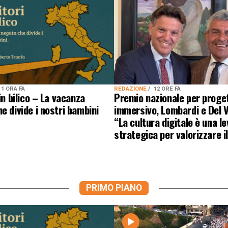
1 ORA FA
REDAZIONE
12 ORE FA
in bilico – La vacanza
Premio nazionale per proge
e divide i nostri bambini
immersivo, Lombardi e Del 
“La cultura digitale è una le
strategica per valorizzare i
PRIMO PIANO