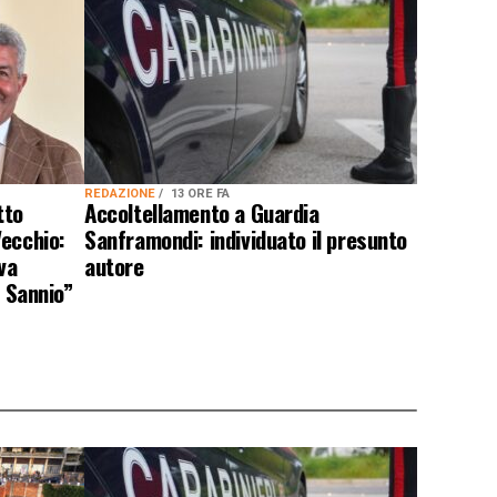
REDAZIONE
13 ORE FA
tto
Accoltellamento a Guardia
Vecchio:
Sanframondi: individuato il presunto
va
autore
l Sannio”