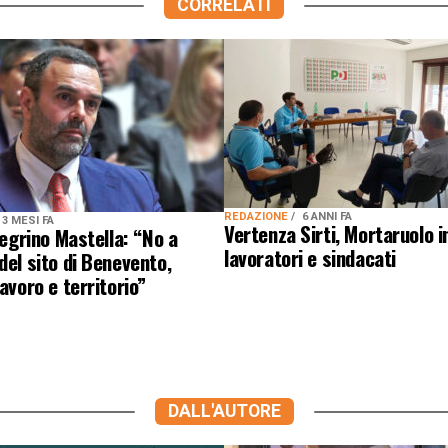
CORRELATI
REDAZIONE
6 ANNI FA
3 MESI FA
Vertenza Sirti, Mortaruolo 
llegrino Mastella: “No a
lavoratori e sindacati
del sito di Benevento,
lavoro e territorio”
DALL'AUTORE