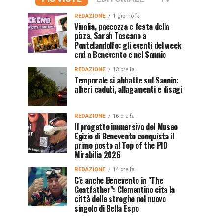
REDAZIONE
1 giorno fa
Vinalia, paccozza e festa della
pizza, Sarah Toscano a
Pontelandolfo: gli eventi del week
end a Benevento e nel Sannio
REDAZIONE
13 ore fa
Temporale si abbatte sul Sannio:
alberi caduti, allagamenti e disagi
REDAZIONE
16 ore fa
Il progetto immersivo del Museo
Egizio di Benevento conquista il
primo posto al Top of the PID
Mirabilia 2026
REDAZIONE
14 ore fa
C'è anche Benevento in "The
Goatfather": Clementino cita la
città delle streghe nel nuovo
singolo di Bella Espo