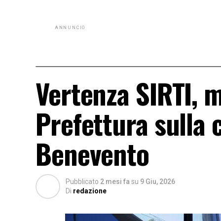
ANNUNCIO
Vertenza SIRTI, m
Prefettura sulla 
Benevento
Pubblicato
2 mesi fa
su
9 Giu, 2026
Di
redazione