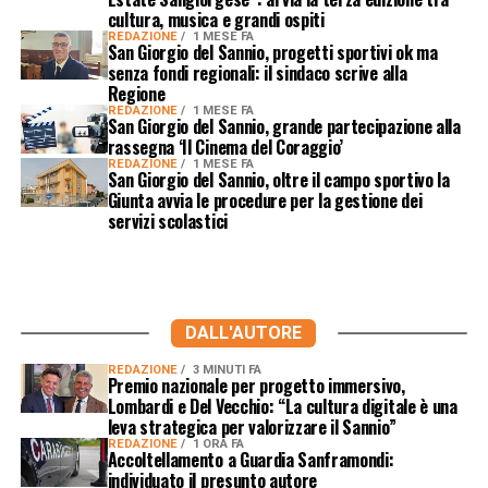
cultura, musica e grandi ospiti
REDAZIONE
1 MESE FA
San Giorgio del Sannio, progetti sportivi ok ma
senza fondi regionali: il sindaco scrive alla
Regione
REDAZIONE
1 MESE FA
San Giorgio del Sannio, grande partecipazione alla
rassegna ‘Il Cinema del Coraggio’
REDAZIONE
1 MESE FA
San Giorgio del Sannio, oltre il campo sportivo la
Giunta avvia le procedure per la gestione dei
servizi scolastici
DALL'AUTORE
REDAZIONE
3 MINUTI FA
Premio nazionale per progetto immersivo,
Lombardi e Del Vecchio: “La cultura digitale è una
leva strategica per valorizzare il Sannio”
REDAZIONE
1 ORA FA
Accoltellamento a Guardia Sanframondi:
individuato il presunto autore