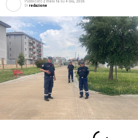
Pubblicato
2 mesi fa
su
4 Giu, 2026
Di
redazione