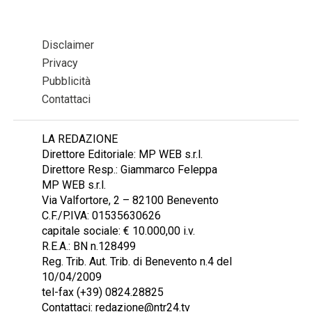
Disclaimer
Privacy
Pubblicità
Contattaci
LA REDAZIONE
Direttore Editoriale: MP WEB s.r.l.
Direttore Resp.: Giammarco Feleppa
MP WEB s.r.l.
Via Valfortore, 2 – 82100 Benevento
C.F./P.IVA: 01535630626
capitale sociale: € 10.000,00 i.v.
R.E.A.: BN n.128499
Reg. Trib. Aut. Trib. di Benevento n.4 del
10/04/2009
tel-fax (+39) 0824.28825
Contattaci: redazione@ntr24.tv