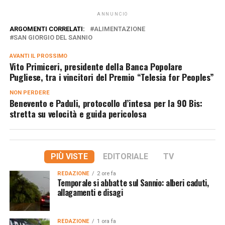
ANNUNCIO
ARGOMENTI CORRELATI:
ALIMENTAZIONE
SAN GIORGIO DEL SANNIO
AVANTI IL ​​PROSSIMO
Vito Primiceri, presidente della Banca Popolare
Pugliese, tra i vincitori del Premio “Telesia for Peoples”
NON PERDERE
Benevento e Paduli, protocollo d’intesa per la 90 Bis:
stretta su velocità e guida pericolosa
PIÙ VISTE
EDITORIALE
TV
REDAZIONE
2 ore fa
Temporale si abbatte sul Sannio: alberi caduti,
allagamenti e disagi
REDAZIONE
1 ora fa