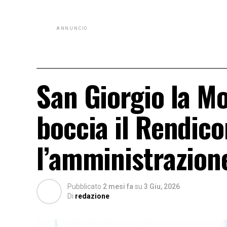
ANNUNCIO
San Giorgio la Mo
boccia il Rendic
l’amministrazion
Pubblicato
2 mesi fa
su
3 Giu, 2026
Di
redazione