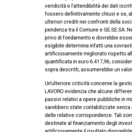
veridicità e l’attendibilità dei dati iscr
fossero definitivamente chiusi e se, al
ulteriori crediti nei confronti della so
pendenza tra il Comune e GE.SE.SA. Ne c
privo di fondamento e dovrebbe essere 
esigibile determina infatti una sovrast
artificiosamente migliorato rispetto all
quantificata in euro 6.417,96, conside
sopra descritti, assumerebbe un valor
Un’ulteriore criticità concerne la gest
LAVORO evidenzia che alcune differenz
passivi relativi a opere pubbliche in mi
sarebbero state contabilizzate senza 
delle relative corrispondenze. Tali 
destinate al finanziamento degli inves
artificiosamente il risultato disponibi