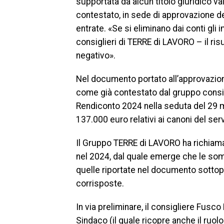
supportata da alcun titolo giuridico va
contestato, in sede di approvazione de
entrate. «Se si eliminano dai conti gl
consiglieri di TERRE di LAVORO – il risu
negativo».
Nel documento portato all’approvazion
come già contestato dal gruppo consi
Rendiconto 2024 nella seduta del 29 mag
137.000 euro relativi ai canoni del servi
Il Gruppo TERRE di LAVORO ha richiama
nel 2024, dal quale emerge che le som
quelle riportate nel documento sottopo
corrisposte.
In via preliminare, il consigliere Fusco
Sindaco (il quale ricopre anche il ruolo