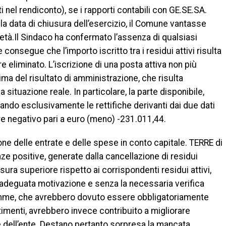
itti nel rendiconto), se i rapporti contabili con GE.SE.SA.
la data di chiusura dell’esercizio, il Comune vantasse
cietà.Il Sindaco ha confermato l’assenza di qualsiasi
onsegue che l’importo iscritto tra i residui attivi risulta
eliminato. L’iscrizione di una posta attiva non più
ima del risultato di amministrazione, che risulta
a situazione reale. In particolare, la parte disponibile,
rando esclusivamente le rettifiche derivanti dai due dati
e negativo pari a euro (meno) -231.011,44.
ione delle entrate e delle spese in conto capitale. TERRE di
e positive, generate dalla cancellazione di residui
sura superiore rispetto ai corrispondenti residui attivi,
adeguata motivazione e senza la necessaria verifica
somme, che avrebbero dovuto essere obbligatoriamente
timenti, avrebbero invece contribuito a migliorare
le dell’ente. Destano pertanto sorpresa la mancata