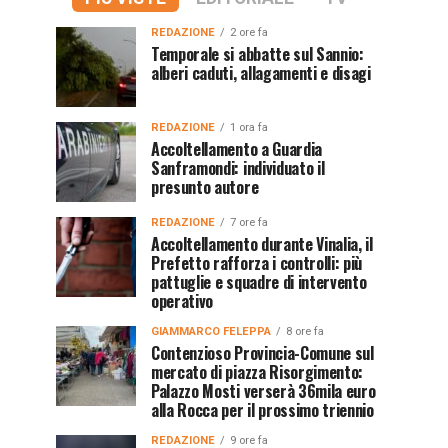
REDAZIONE
2 ore fa
Temporale si abbatte sul Sannio:
alberi caduti, allagamenti e disagi
REDAZIONE
1 ora fa
Accoltellamento a Guardia
Sanframondi: individuato il
presunto autore
REDAZIONE
7 ore fa
Accoltellamento durante Vinalia, il
Prefetto rafforza i controlli: più
pattuglie e squadre di intervento
operativo
GIAMMARCO FELEPPA
8 ore fa
Contenzioso Provincia-Comune sul
mercato di piazza Risorgimento:
Palazzo Mosti verserà 36mila euro
alla Rocca per il prossimo triennio
REDAZIONE
9 ore fa