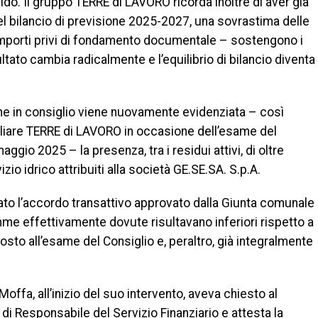
lido. Il gruppo TERRE di LAVORO ricorda inoltre di aver già
l bilancio di previsione 2025-2027, una sovrastima delle
i importi privi di fondamento documentale – sostengono i
ltato cambia radicalmente e l’equilibrio di bilancio diventa
e in consiglio viene nuovamente evidenziata – così
liare TERRE di LAVORO in occasione dell’esame del
gio 2025 – la presenza, tra i residui attivi, di oltre
zio idrico attribuiti alla società GE.SE.SA. S.p.A.
to l’accordo transattivo approvato dalla Giunta comunale
me effettivamente dovute risultavano inferiori rispetto a
sto all’esame del Consiglio e, peraltro, già integralmente
 Moffa, all’inizio del suo intervento, aveva chiesto al
 di Responsabile del Servizio Finanziario e attesta la