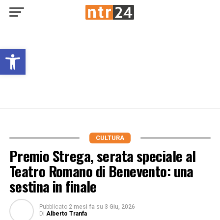
Open toolbar
CULTURA
Premio Strega, serata speciale al
Teatro Romano di Benevento: una
sestina in finale
Pubblicato
2 mesi fa
su
3 Giu, 2026
Di
Alberto Tranfa