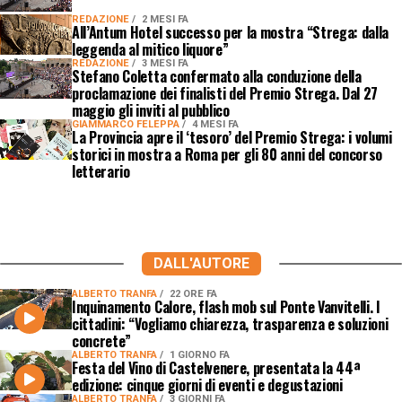
REDAZIONE
2 MESI FA
All’Antum Hotel successo per la mostra “Strega: dalla
leggenda al mitico liquore”
REDAZIONE
3 MESI FA
Stefano Coletta confermato alla conduzione della
proclamazione dei finalisti del Premio Strega. Dal 27
maggio gli inviti al pubblico
GIAMMARCO FELEPPA
4 MESI FA
La Provincia apre il ‘tesoro’ del Premio Strega: i volumi
storici in mostra a Roma per gli 80 anni del concorso
letterario
DALL'AUTORE
ALBERTO TRANFA
22 ORE FA
Inquinamento Calore, flash mob sul Ponte Vanvitelli. I
cittadini: “Vogliamo chiarezza, trasparenza e soluzioni
concrete”
ALBERTO TRANFA
1 GIORNO FA
Festa del Vino di Castelvenere, presentata la 44ª
edizione: cinque giorni di eventi e degustazioni
ALBERTO TRANFA
3 GIORNI FA