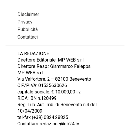
Disclaimer
Privacy
Pubblicità
Contattaci
LA REDAZIONE
Direttore Editoriale: MP WEB s.r.l.
Direttore Resp.: Giammarco Feleppa
MP WEB s.r.l.
Via Valfortore, 2 – 82100 Benevento
C.F./P.IVA: 01535630626
capitale sociale: € 10.000,00 i.v.
R.E.A.: BN n.128499
Reg. Trib. Aut. Trib. di Benevento n.4 del
10/04/2009
tel-fax (+39) 0824.28825
Contattaci: redazione@ntr24.tv