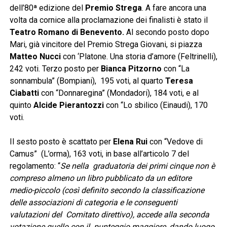
dell’80ª edizione del
Premio Strega
. A fare ancora una
volta da cornice alla proclamazione dei finalisti è stato il
Teatro Romano di Benevento.
Al secondo posto dopo
Mari, già vincitore del Premio Strega Giovani, si piazza
Matteo Nucci
con ‘Platone. Una storia d’amore (Feltrinelli),
242 voti. Terzo posto per
Bianca Pitzorno
con “La
sonnambula” (Bompiani), 195 voti, al quarto
Teresa
Ciabatti
con “Donnaregina” (Mondadori), 184 voti, e al
quinto
Alcide Pierantozzi
con “Lo sbilico (Einaudi), 170
voti.
Il sesto posto è scattato per
Elena Rui
con “Vedove di
Camus” (L’orma), 163 voti, in base all’articolo 7 del
regolamento: “
Se nella graduatoria dei primi cinque non è
compreso almeno un libro pubblicato da un editore
medio-piccolo (così definito secondo la classificazione
delle associazioni di categoria e le conseguenti
valutazioni del Comitato direttivo), accede alla seconda
votazione quello con il punteggio maggiore, dando luogo