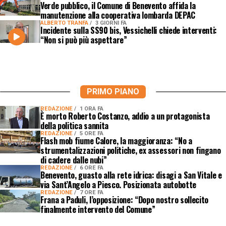
Verde pubblico, il Comune di Benevento affida la
manutenzione alla cooperativa lombarda DEPAC
ALBERTO TRANFA
3 GIORNI FA
Incidente sulla SS90 bis, Vessichelli chiede interventi:
“Non si può più aspettare”
PRIMO PIANO
REDAZIONE
1 ORA FA
È morto Roberto Costanzo, addio a un protagonista
della politica sannita
REDAZIONE
5 ORE FA
Flash mob fiume Calore, la maggioranza: “No a
strumentalizzazioni politiche, ex assessori non fingano
di cadere dalle nubi”
REDAZIONE
6 ORE FA
Benevento, guasto alla rete idrica: disagi a San Vitale e
via Sant’Angelo a Piesco. Posizionata autobotte
REDAZIONE
7 ORE FA
Frana a Paduli, l’opposizione: “Dopo nostro sollecito
finalmente intervento del Comune”