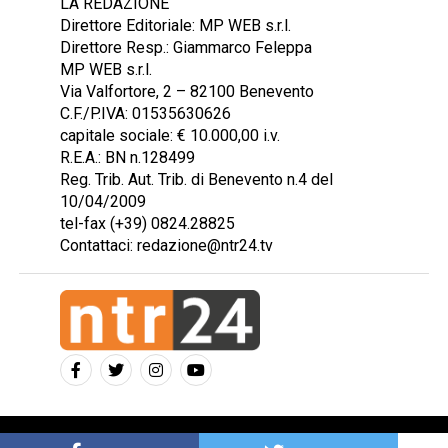
LA REDAZIONE
Direttore Editoriale: MP WEB s.r.l.
Direttore Resp.: Giammarco Feleppa
MP WEB s.r.l.
Via Valfortore, 2 – 82100 Benevento
C.F./P.IVA: 01535630626
capitale sociale: € 10.000,00 i.v.
R.E.A.: BN n.128499
Reg. Trib. Aut. Trib. di Benevento n.4 del
10/04/2009
tel-fax (+39) 0824.28825
Contattaci: redazione@ntr24.tv
Copyright © 2023 Intelligentia S.r.l.