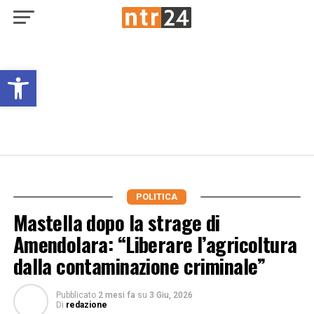
Open toolbar
POLITICA
Mastella dopo la strage di
Amendolara: “Liberare l’agricoltura
dalla contaminazione criminale”
Pubblicato
2 mesi fa
su
3 Giu, 2026
Di
redazione