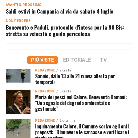
AVANTI IL ​​PROSSIMO
Saldi estivi in Campania al via da sabato 4 luglio
NON PERDERE
Benevento e Paduli, protocollo d’intesa per la 90 Bis:
stretta su velocità e guida pericolosa
PIÙ VISTE
EDITORIALE
TV
REDAZIONE
2 ore fa
Sannio, dalle 13 alle 21 nuova allerta per
temporali
REDAZIONE
5 ore fa
Moria dei pesci nel Calore, Benevento Domani:
“Un segnale del degrado ambientale e
gestionale”
REDAZIONE
2 giorni fa
Inquinamento Calore, il Comune scrive agli enti
preposti: "Rimuovere le carcasse e verificare i
rischi sanitari"