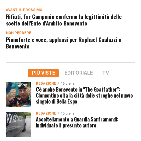
AVANTI IL ​​PROSSIMO
Rifiuti, Tar Campania conferma la legittimità delle
scelte dell’Ente d’Ambito Benevento
NON PERDERE
Pianoforte e voce, applausi per Raphael Gualazzi a
Benevento
PIÙ VISTE
EDITORIALE
TV
REDAZIONE
16 ore fa
C'è anche Benevento in "The Goatfather":
Clementino cita la città delle streghe nel nuovo
singolo di Bella Espo
REDAZIONE
15 ore fa
Accoltellamento a Guardia Sanframondi:
individuato il presunto autore