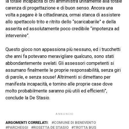
la totale incapacità di chi amministra unitamente alla totale
carenza di progettazione e di buon senso. Ancora una
volta a pagare è la cittadinanza, ormai stanca di assistere
allo spettacolo trito e ritrito dello “scaricabarile” e della
asserita ed assolutamente poco credibile “impotenza ad
intervenire”.
Questo gioco non appassiona più nessuno, ed i trucchetti
che anni fa potevano meravigliare qualcuno, sono stati
abbondantemente svelati. Gli assessori competenti si
assumano finalmente le proprie responsabilità, senza giri
di parole, e senza scuse! Altrimenti si dimettano per
manifesta incapacità, e tornino alle proprie case dove
molto probabilmente saranno più utili ed efficienti”,
conclude la De Stasio.
ANNUNCIO
ARGOMENTI CORRELATI:
COMUNE DI BENEVENTO
PARCHEGGI
ROSETTA DE STASIO
TROTTA BUS