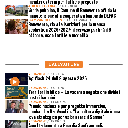
membri esterni per l’ufficio preposto
ALBERTO TRANFA
3 GIORNI FA
Verde pubblico, il Comune di Benevento affida la
manutenzione alla cooperativa lombarda DEPAC
GIAMMARCO FELEPPA
1 SETTIMANA FA
Benevento, via alle iscrizioni per la mensa
scolastica 2026/2027: il servizio partirà il 6
ottobre, ecco tariffe e modalità
DALL'AUTORE
REDAZIONE
3 ORE FA
Wg flash 24 dell’8 agosto 2026
REDAZIONE
3 ORE FA
Territori in bilico – La vacanza negata che divide i
nostri bambini
REDAZIONE
14 ORE FA
Premio nazionale per progetto immersivo,
Lombardi e Del Vecchio: “La cultura digitale è una
leva strategica per valorizzare il Sannio”
REDAZIONE
15 ORE FA
Accoltellamento a Guardia Sanframondi: