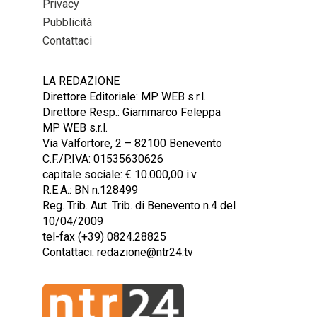
Privacy
Pubblicità
Contattaci
LA REDAZIONE
Direttore Editoriale: MP WEB s.r.l.
Direttore Resp.: Giammarco Feleppa
MP WEB s.r.l.
Via Valfortore, 2 – 82100 Benevento
C.F./P.IVA: 01535630626
capitale sociale: € 10.000,00 i.v.
R.E.A.: BN n.128499
Reg. Trib. Aut. Trib. di Benevento n.4 del
10/04/2009
tel-fax (+39) 0824.28825
Contattaci: redazione@ntr24.tv