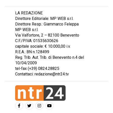
LA REDAZIONE
Direttore Editoriale: MP WEB s.r.l.
Direttore Resp.: Giammarco Feleppa
MP WEB s.r.l.
Via Valfortore, 2 – 82100 Benevento
C.F./P.IVA: 01535630626
capitale sociale: € 10.000,00 i.v.
R.E.A.: BN n.128499
Reg. Trib. Aut. Trib. di Benevento n.4 del
10/04/2009
tel-fax (+39) 0824.28825
Contattaci: redazione@ntr24.tv