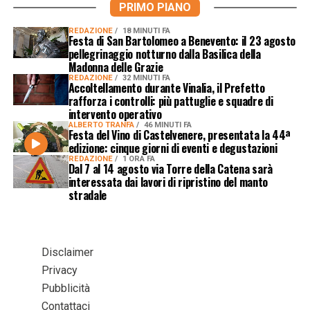
PRIMO PIANO
REDAZIONE
18 MINUTI FA
Festa di San Bartolomeo a Benevento: il 23 agosto
pellegrinaggio notturno dalla Basilica della
Madonna delle Grazie
REDAZIONE
32 MINUTI FA
Accoltellamento durante Vinalia, il Prefetto
rafforza i controlli: più pattuglie e squadre di
intervento operativo
ALBERTO TRANFA
46 MINUTI FA
Festa del Vino di Castelvenere, presentata la 44ª
edizione: cinque giorni di eventi e degustazioni
REDAZIONE
1 ORA FA
Dal 7 al 14 agosto via Torre della Catena sarà
interessata dai lavori di ripristino del manto
stradale
Disclaimer
Privacy
Pubblicità
Contattaci