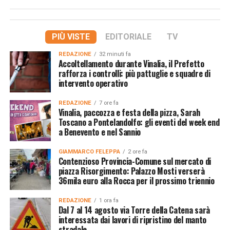
PIÙ VISTE
EDITORIALE
TV
REDAZIONE
32 minuti fa
Accoltellamento durante Vinalia, il Prefetto
rafforza i controlli: più pattuglie e squadre di
intervento operativo
REDAZIONE
7 ore fa
Vinalia, paccozza e festa della pizza, Sarah
Toscano a Pontelandolfo: gli eventi del week end
a Benevento e nel Sannio
GIAMMARCO FELEPPA
2 ore fa
Contenzioso Provincia-Comune sul mercato di
piazza Risorgimento: Palazzo Mosti verserà
36mila euro alla Rocca per il prossimo triennio
REDAZIONE
1 ora fa
Dal 7 al 14 agosto via Torre della Catena sarà
interessata dai lavori di ripristino del manto
stradale