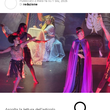
Pubblicato
2 mesi fa
su
1 Giu, 2026
Di
redazione
Ascolta la lettura dell'articolo