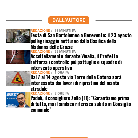
DALL'AUTORE
REDAZIONE
18 MINUTI FA
Festa di San Bartolomeo a Benevento: il 23 agosto
pellegrinaggio notturno dalla Basilica della
Madonna delle Grazie
REDAZIONE
32 MINUTI FA
Accoltellamento durante Vinalia, il Prefetto
rafforza i controlli: più pattuglie e squadre di
intervento operativo
REDAZIONE
1 ORA FA
Dal 7 al 14 agosto via Torre della Catena sarà
interessata dai lavori di ripristino del manto
stradale
REDAZIONE
2 ORE FA
Paduli, il consigliere Zollo (FI): “Garantismo prima
di tutto, ma il sindaco riferisca subito in Consiglio
comunale”