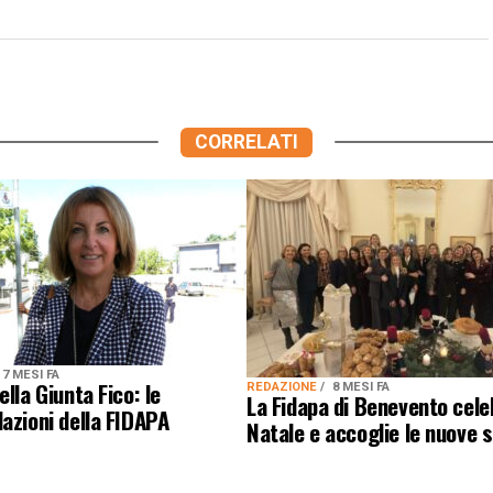
CORRELATI
7 MESI FA
ella Giunta Fico: le
REDAZIONE
8 MESI FA
La Fidapa di Benevento celeb
azioni della FIDAPA
Natale e accoglie le nuove 