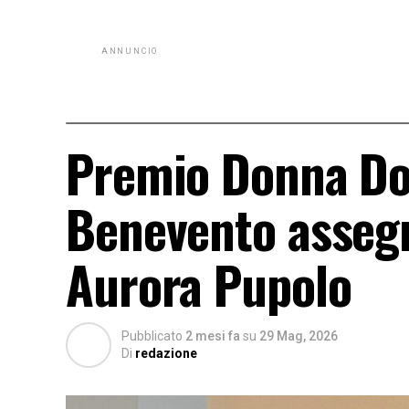
ANNUNCIO
Premio Donna Dom
Benevento assegn
Aurora Pupolo
Pubblicato
2 mesi fa
su
29 Mag, 2026
Di
redazione