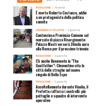
REDAZIONE
16 ore fa
È morto Roberto Costanzo, addio
a un protagonista della politica
sannita
GIAMMARCO FELEPPA
2 giorni fa
Contenzioso Provincia-Comune sul
mercato di piazza Risorgimento:
Palazzo Mosti verserà 36mila euro
alla Rocca per il prossimo triennio
REDAZIONE
2 giorni fa
C'è anche Benevento in "The
Goatfather": Clementino cita la
città delle streghe nel nuovo
singolo di Bella Espo
REDAZIONE
2 giorni fa
Accoltellamento durante Vinalia, il
Prefetto rafforza i controlli: più
pattuglie e squadre di intervento
operativo