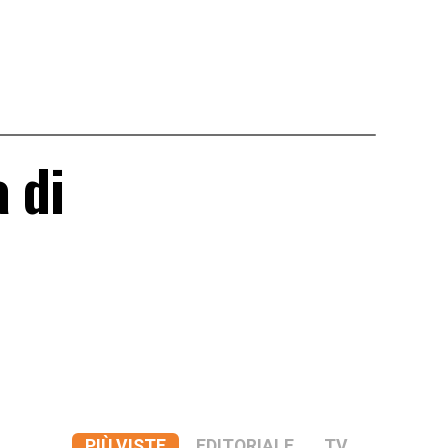
 di
PIÙ VISTE
EDITORIALE
TV