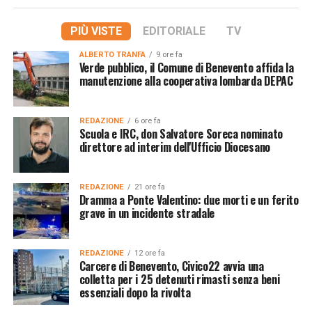
PIÙ VISTE
EDITORIALE
TV
ALBERTO TRANFA
9 ore fa
Verde pubblico, il Comune di Benevento affida la
manutenzione alla cooperativa lombarda DEPAC
REDAZIONE
6 ore fa
Scuola e IRC, don Salvatore Soreca nominato
direttore ad interim dell'Ufficio Diocesano
REDAZIONE
21 ore fa
Dramma a Ponte Valentino: due morti e un ferito
grave in un incidente stradale
REDAZIONE
12 ore fa
Carcere di Benevento, Civico22 avvia una
colletta per i 25 detenuti rimasti senza beni
essenziali dopo la rivolta