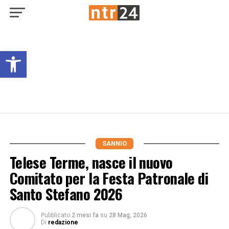
Open toolbar
SANNIO
Telese Terme, nasce il nuovo
Comitato per la Festa Patronale di
Santo Stefano 2026
Pubblicato
2 mesi fa
su
28 Mag, 2026
Di
redazione