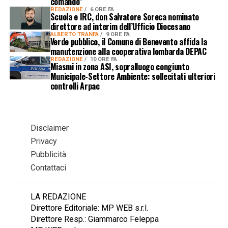
comando”
REDAZIONE
6 ORE FA
Scuola e IRC, don Salvatore Soreca nominato
direttore ad interim dell’Ufficio Diocesano
ALBERTO TRANFA
9 ORE FA
Verde pubblico, il Comune di Benevento affida la
manutenzione alla cooperativa lombarda DEPAC
REDAZIONE
10 ORE FA
Miasmi in zona ASI, sopralluogo congiunto
Municipale-Settore Ambiente: sollecitati ulteriori
controlli Arpac
Disclaimer
Privacy
Pubblicità
Contattaci
LA REDAZIONE
Direttore Editoriale: MP WEB s.r.l.
Direttore Resp.: Giammarco Feleppa