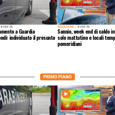
8 ORE FA
REDAZIONE
8 ORE FA
lamento a Guardia
Sannio, week end di caldo i
di: individuato il presunto
sole mattutino e locali temp
pomeridiani
PRIMO PIANO