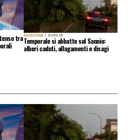
ntenso tra
REDAZIONE
8 ORE FA
Temporale si abbatte sul Sannio:
orali
alberi caduti, allagamenti e disagi