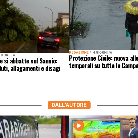
REDAZIONE
4 GIORNI FA
Protezione Civile: nuova all
8 ORE FA
 si abbatte sul Sannio:
temporali su tutta la Camp
duti, allagamenti e disagi
DALL'AUTORE