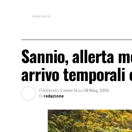
ANNUNCIO
Sannio, allerta me
arrivo temporali 
Pubblicato
2 mesi fa
su
28 Mag, 2026
Di
redazione