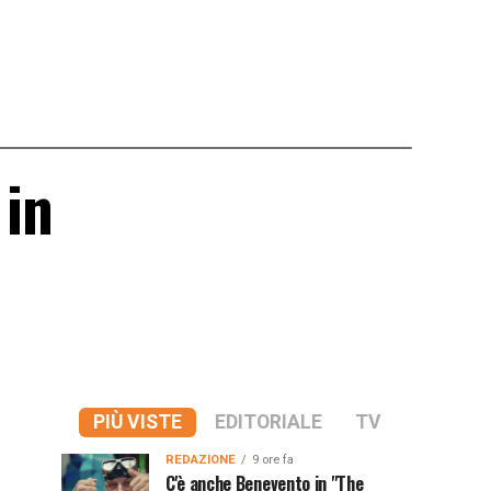
 in
PIÙ VISTE
EDITORIALE
TV
REDAZIONE
9 ore fa
C'è anche Benevento in "The