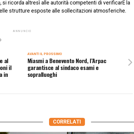
, si ricorda altresì alle autorità competenti di verificarE la
elle strutture esposte alle sollecitazioni atmosferiche.
ANNUNCIO
O
AVANTI IL ​​PROSSIMO
e al
Miasmi a Benevento Nord, l’Arpac
ni il
garantisce al sindaco esami e
a in
sopralluoghi
CORRELATI