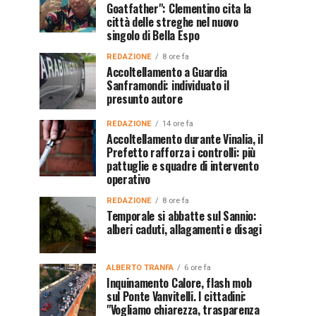
Goatfather": Clementino cita la
città delle streghe nel nuovo
singolo di Bella Espo
REDAZIONE
8 ore fa
Accoltellamento a Guardia
Sanframondi: individuato il
presunto autore
REDAZIONE
14 ore fa
Accoltellamento durante Vinalia, il
Prefetto rafforza i controlli: più
pattuglie e squadre di intervento
operativo
REDAZIONE
8 ore fa
Temporale si abbatte sul Sannio:
alberi caduti, allagamenti e disagi
ALBERTO TRANFA
6 ore fa
Inquinamento Calore, flash mob
sul Ponte Vanvitelli. I cittadini:
"Vogliamo chiarezza, trasparenza