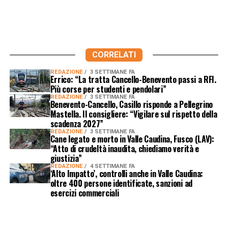
CORRELATI
REDAZIONE
3 SETTIMANE FA
Errico: “La tratta Cancello-Benevento passi a RFI.
Più corse per studenti e pendolari”
REDAZIONE
3 SETTIMANE FA
Benevento-Cancello, Casillo risponde a Pellegrino
Mastella. Il consigliere: “Vigilare sul rispetto della
scadenza 2027”
REDAZIONE
3 SETTIMANE FA
Cane legato e morto in Valle Caudina, Fusco (LAV):
“Atto di crudeltà inaudita, chiediamo verità e
giustizia”
REDAZIONE
4 SETTIMANE FA
‘Alto Impatto’, controlli anche in Valle Caudina:
oltre 400 persone identificate, sanzioni ad
esercizi commerciali