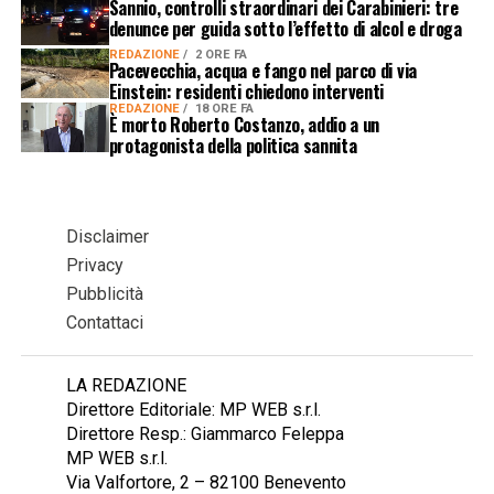
Sannio, controlli straordinari dei Carabinieri: tre
denunce per guida sotto l’effetto di alcol e droga
REDAZIONE
2 ORE FA
Pacevecchia, acqua e fango nel parco di via
Einstein: residenti chiedono interventi
REDAZIONE
18 ORE FA
È morto Roberto Costanzo, addio a un
protagonista della politica sannita
Disclaimer
Privacy
Pubblicità
Contattaci
LA REDAZIONE
Direttore Editoriale: MP WEB s.r.l.
Direttore Resp.: Giammarco Feleppa
MP WEB s.r.l.
Via Valfortore, 2 – 82100 Benevento