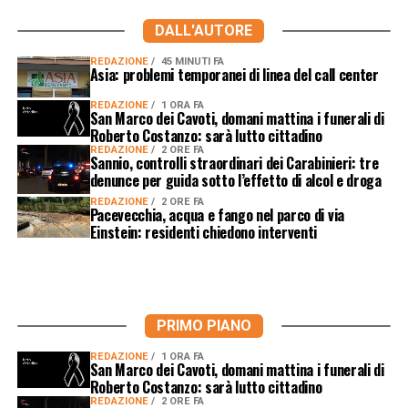
DALL'AUTORE
REDAZIONE
45 MINUTI FA
Asia: problemi temporanei di linea del call center
REDAZIONE
1 ORA FA
San Marco dei Cavoti, domani mattina i funerali di
Roberto Costanzo: sarà lutto cittadino
REDAZIONE
2 ORE FA
Sannio, controlli straordinari dei Carabinieri: tre
denunce per guida sotto l’effetto di alcol e droga
REDAZIONE
2 ORE FA
Pacevecchia, acqua e fango nel parco di via
Einstein: residenti chiedono interventi
PRIMO PIANO
REDAZIONE
1 ORA FA
San Marco dei Cavoti, domani mattina i funerali di
Roberto Costanzo: sarà lutto cittadino
REDAZIONE
2 ORE FA