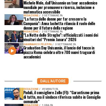
Michele Mele, dall’Unisannio un tour accademico
mondiale per promuovere ricerca, inclusione e
matematica accessibile
REDAZIONE
2 SETTIMANE FA
“La forza delle donne per far crescere la
Campania”: Anna Iachetta rilancia il ruolo delle
donne per il futuro della regione
REDAZIONE
2 SETTIMANE FA
“La Notte delle Streghe”: ufficializzati i nomi dei
vincitori del “Premio Janara” 2026
GIAMMARCO FELEPPA
3 SETTIMANE FA
Graduation Day Unisannio, il lancio del tocco in
piazza Roma celebra oltre 700 nuovi traguardi
accademici
DALL'AUTORE
REDAZIONE
49 MINUTI FA
Paduli, il consigliere Zollo (FI): “Garantismo prima
di tutto, ma il sindaco riferisca subito in Consiglio
comunale”
REDAZIONE
1 ORA FA