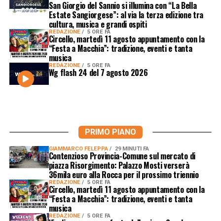
San Giorgio del Sannio si illumina con “La Bella
Estate Sangiorgese”: al via la terza edizione tra
cultura, musica e grandi ospiti
REDAZIONE
5 ORE FA
Circello, martedì 11 agosto appuntamento con la
“Festa a Macchia”: tradizione, eventi e tanta
musica
REDAZIONE
5 ORE FA
Wg flash 24 del 7 agosto 2026
PRIMO PIANO
GIAMMARCO FELEPPA
29 MINUTI FA
Contenzioso Provincia-Comune sul mercato di
piazza Risorgimento: Palazzo Mosti verserà
36mila euro alla Rocca per il prossimo triennio
REDAZIONE
5 ORE FA
Circello, martedì 11 agosto appuntamento con la
“Festa a Macchia”: tradizione, eventi e tanta
musica
REDAZIONE
5 ORE FA