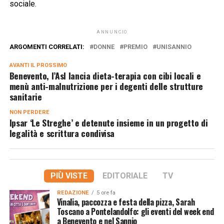
sociale.
ANNUNCIO
ARGOMENTI CORRELATI:
DONNE
PREMIO
UNISANNIO
AVANTI IL ​​PROSSIMO
Benevento, l’Asl lancia dieta-terapia con cibi locali e
menù anti-malnutrizione per i degenti delle strutture
sanitarie
NON PERDERE
Ipsar ‘Le Streghe’ e detenute insieme in un progetto di
legalità e scrittura condivisa
PIÙ VISTE
EDITORIALE
TV
REDAZIONE
5 ore fa
Vinalia, paccozza e festa della pizza, Sarah
Toscano a Pontelandolfo: gli eventi del week end
a Benevento e nel Sannio