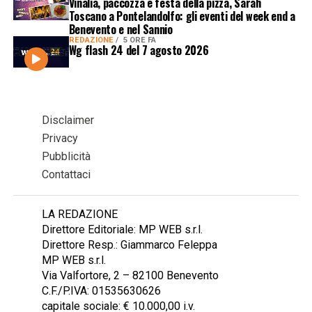
Vinalia, paccozza e festa della pizza, Sarah
Toscano a Pontelandolfo: gli eventi del week end a
Benevento e nel Sannio
REDAZIONE
5 ORE FA
Wg flash 24 del 7 agosto 2026
Disclaimer
Privacy
Pubblicità
Contattaci
LA REDAZIONE
Direttore Editoriale: MP WEB s.r.l.
Direttore Resp.: Giammarco Feleppa
MP WEB s.r.l.
Via Valfortore, 2 – 82100 Benevento
C.F./P.IVA: 01535630626
capitale sociale: € 10.000,00 i.v.