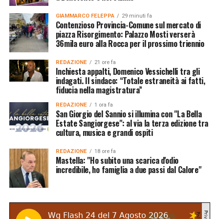
GIAMMARCO FELEPPA
29 minuti fa
Contenzioso Provincia-Comune sul mercato di
piazza Risorgimento: Palazzo Mosti verserà
36mila euro alla Rocca per il prossimo triennio
REDAZIONE
21 ore fa
Inchiesta appalti, Domenico Vessichelli tra gli
indagati. Il sindaco: “Totale estraneità ai fatti,
fiducia nella magistratura”
REDAZIONE
1 ora fa
San Giorgio del Sannio si illumina con "La Bella
Estate Sangiorgese": al via la terza edizione tra
cultura, musica e grandi ospiti
REDAZIONE
18 ore fa
Mastella: "Ho subito una scarica d'odio
incredibile, ho famiglia a due passi dal Calore"