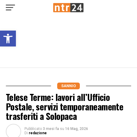
Open toolbar
SANNIO
Telese Terme: lavori all’Ufficio
Postale, servizi temporaneamente
trasferiti a Solopaca
Pubblicato
3 mesi fa
su
16 Mag, 2026
Di
redazione