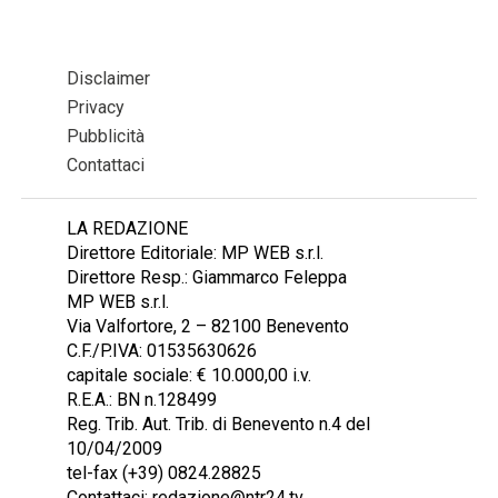
Disclaimer
Privacy
Pubblicità
Contattaci
LA REDAZIONE
Direttore Editoriale: MP WEB s.r.l.
Direttore Resp.: Giammarco Feleppa
MP WEB s.r.l.
Via Valfortore, 2 – 82100 Benevento
C.F./P.IVA: 01535630626
capitale sociale: € 10.000,00 i.v.
R.E.A.: BN n.128499
Reg. Trib. Aut. Trib. di Benevento n.4 del
10/04/2009
tel-fax (+39) 0824.28825
Contattaci: redazione@ntr24.tv