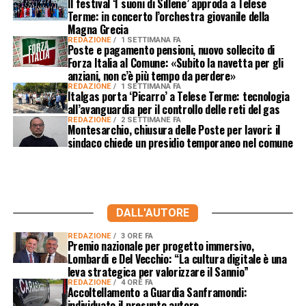
Il festival ‘I suoni di Sillene’ approda a Telese
Terme: in concerto l’orchestra giovanile della
Magna Grecia
REDAZIONE
1 SETTIMANA FA
Poste e pagamento pensioni, nuovo sollecito di
Forza Italia al Comune: «Subito la navetta per gli
anziani, non c’è più tempo da perdere»
REDAZIONE
1 SETTIMANA FA
Italgas porta ‘Picarro’ a Telese Terme: tecnologia
all’avanguardia per il controllo delle reti del gas
REDAZIONE
2 SETTIMANE FA
Montesarchio, chiusura delle Poste per lavori: il
sindaco chiede un presidio temporaneo nel comune
DALL'AUTORE
REDAZIONE
3 ORE FA
Premio nazionale per progetto immersivo,
Lombardi e Del Vecchio: “La cultura digitale è una
leva strategica per valorizzare il Sannio”
REDAZIONE
4 ORE FA
Accoltellamento a Guardia Sanframondi:
individuato il presunto autore