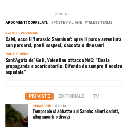
ANNUNCIO
ARGOMENTI CORRELATI:
POSTE ITALIANE
TELESE TERME
AVANTI IL ​​PROSSIMO
Calvi, ecco il ‘Jurassic Samnium’: apre il parco avventura
con percorsi, ponti sospesi, cascata e dinosauri
NON PERDERE
Sant’Agata de’ Goti, Valentino attacca NdC: “Basta
propaganda e scaricabarile. Difendo da sempre il nostro
ospedale”
PIÙ VISTE
EDITORIALE
TV
REDAZIONE
5 ore fa
Temporale si abbatte sul Sannio: alberi caduti,
allagamenti e disagi