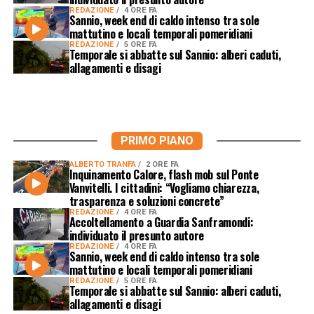
REDAZIONE
4 ORE FA
Sannio, week end di caldo intenso tra sole
mattutino e locali temporali pomeridiani
REDAZIONE
5 ORE FA
Temporale si abbatte sul Sannio: alberi caduti,
allagamenti e disagi
PRIMO PIANO
ALBERTO TRANFA
2 ORE FA
Inquinamento Calore, flash mob sul Ponte
Vanvitelli. I cittadini: “Vogliamo chiarezza,
trasparenza e soluzioni concrete”
REDAZIONE
4 ORE FA
Accoltellamento a Guardia Sanframondi:
individuato il presunto autore
REDAZIONE
4 ORE FA
Sannio, week end di caldo intenso tra sole
mattutino e locali temporali pomeridiani
REDAZIONE
5 ORE FA
Temporale si abbatte sul Sannio: alberi caduti,
allagamenti e disagi