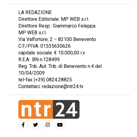
LA REDAZIONE
Direttore Editoriale: MP WEB s.r.l.
Direttore Resp.: Giammarco Feleppa
MP WEB s.r.l.
Via Valfortore, 2 – 82100 Benevento
C.F./P.IVA: 01535630626
capitale sociale: € 10.000,00 i.v.
R.E.A.: BN n.128499
Reg. Trib. Aut. Trib. di Benevento n.4 del
10/04/2009
tel-fax (+39) 0824.28825
Contattaci: redazione@ntr24.tv