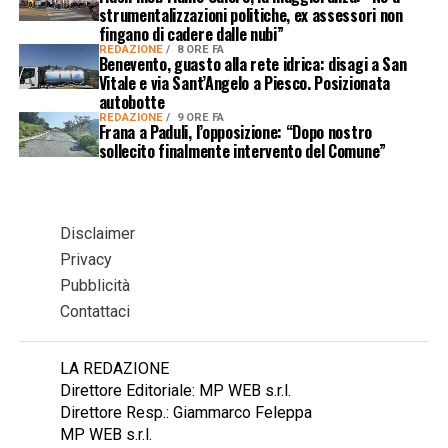
strumentalizzazioni politiche, ex assessori non
fingano di cadere dalle nubi”
REDAZIONE
8 ORE FA
Benevento, guasto alla rete idrica: disagi a San
Vitale e via Sant’Angelo a Piesco. Posizionata
autobotte
REDAZIONE
9 ORE FA
Frana a Paduli, l’opposizione: “Dopo nostro
sollecito finalmente intervento del Comune”
Disclaimer
Privacy
Pubblicità
Contattaci
LA REDAZIONE
Direttore Editoriale: MP WEB s.r.l.
Direttore Resp.: Giammarco Feleppa
MP WEB s.r.l.