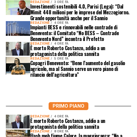
REDAZIONE
3 ORE FA
Investimenti sostenibili 4.0, Parisi (Lega): “Dal
Mimit 448 milioni per le imprese del Mezzogiorno.
Grande opportunità anche per il Sannio
REDAZIONE
4 ORE FA
Impianti BESS e rinnovabili nelle contrade di
Benevento: il Comitato “No BESS – Contrade
Benevento Nord” incontra il Prefetto
REDAZIONE
4 ORE FA
È morto Roberto Costanzo, addio a un
protagonista della politica sannita
REDAZIONE
5 ORE FA
Copagri Benevento: “Bene l’aumento del gasolio
agricolo, ma al Sannio serve un vero piano di
rilancio dell’agricoltura”
PRIMO PIANO
REDAZIONE
4 ORE FA
È morto Roberto Costanzo, addio a un
protagonista della politica sannita
REDAZIONE
8 ORE FA
Flash mob fiume Calore, la maggioranza: “No a