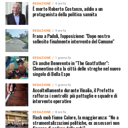
REDAZIONE
4 ore fa
È morto Roberto Costanzo, addio a un
protagonista della politica sannita
REDAZIONE
9 ore fa
Frana a Paduli, l'opposizione: "Dopo nostro
sollecito finalmente intervento del Comune"
REDAZIONE
1 giorno fa
C'è anche Benevento in "The Goatfather":
Clementino cita la città delle streghe nel nuovo
singolo di Bella Espo
REDAZIONE
1 giorno fa
Accoltellamento durante Vinalia, il Prefetto
rafforza i controlli: più pattuglie e squadre di
intervento operativo
REDAZIONE
8 ore fa
Flash mob fiume Calore, la maggioranza: “No a
strumentalizzazioni politiche, ex assessori non