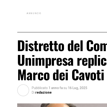
ANNUNCIO
Distretto del Co
Unimpresa replica
Marco dei Cavoti
Pubblicato
1 anno fa
su
16 Lug, 2025
Di
redazione