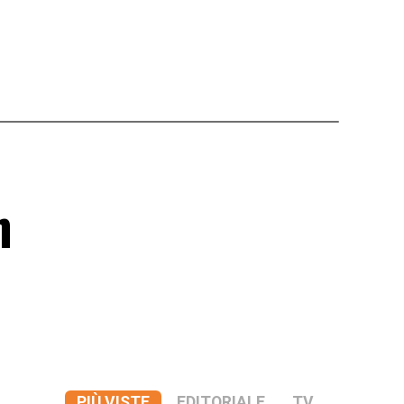
n
PIÙ VISTE
EDITORIALE
TV