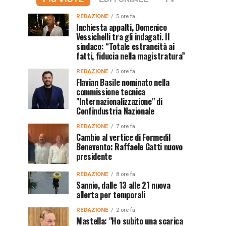
REDAZIONE
5 ore fa
Inchiesta appalti, Domenico
Vessichelli tra gli indagati. Il
sindaco: “Totale estraneità ai
fatti, fiducia nella magistratura”
REDAZIONE
5 ore fa
Flavian Basile nominato nella
commissione tecnica
"Internazionalizzazione" di
Confindustria Nazionale
REDAZIONE
7 ore fa
Cambio al vertice di Formedil
Benevento: Raffaele Gatti nuovo
presidente
REDAZIONE
8 ore fa
Sannio, dalle 13 alle 21 nuova
allerta per temporali
REDAZIONE
2 ore fa
Mastella: "Ho subito una scarica