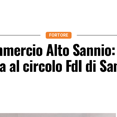
FORTORE
mmercio Alto Sannio:
 al circolo FdI di Sa