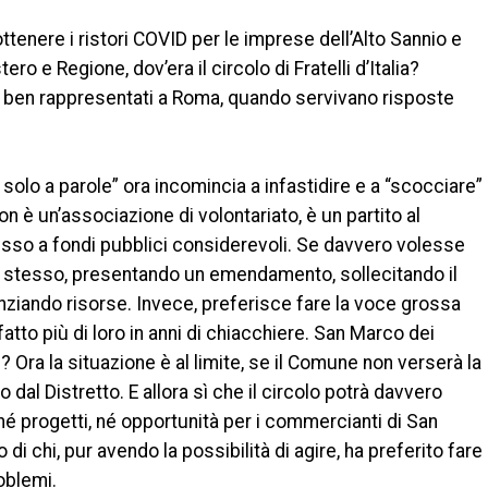
ttenere i ristori COVID per le imprese dell’Alto Sannio e
ro e Regione, dov’era il circolo di Fratelli d’Italia?
i, ben rappresentati a Roma, quando servivano risposte
solo a parole” ora incomincia a infastidire e a “scocciare”
non è un’associazione di volontariato, è un partito al
esso a fondi pubblici considerevoli. Se davvero volesse
oggi stesso, presentando un emendamento, sollecitando il
ziando risorse. Invece, preferisce fare la voce grossa
atto più di loro in anni di chiacchiere. San Marco dei
i? Ora la situazione è al limite, se il Comune non verserà la
dal Distretto. E allora sì che il circolo potrà davvero
né progetti, né opportunità per i commercianti di San
di chi, pur avendo la possibilità di agire, ha preferito fare
oblemi.