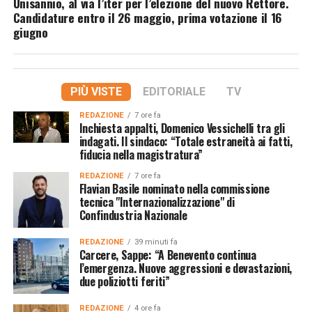
Unisannio, al via l’iter per l’elezione del nuovo Rettore.
Candidature entro il 26 maggio, prima votazione il 16
giugno
PIÙ VISTE
EDITORIALE
TV
REDAZIONE
7 ore fa
Inchiesta appalti, Domenico Vessichelli tra gli
indagati. Il sindaco: “Totale estraneità ai fatti,
fiducia nella magistratura”
REDAZIONE
7 ore fa
Flavian Basile nominato nella commissione
tecnica "Internazionalizzazione" di
Confindustria Nazionale
REDAZIONE
39 minuti fa
Carcere, Sappe: “A Benevento continua
l’emergenza. Nuove aggressioni e devastazioni,
due poliziotti feriti”
REDAZIONE
4 ore fa