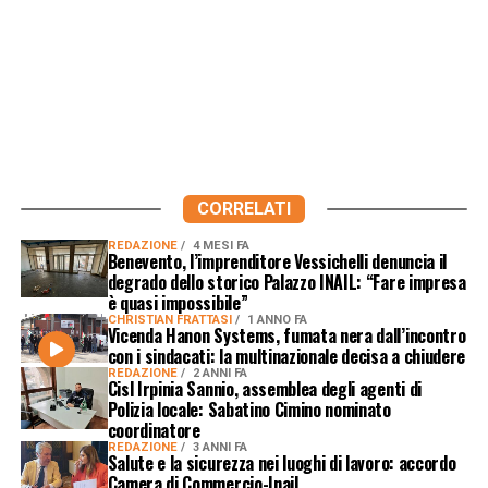
CORRELATI
REDAZIONE
4 MESI FA
Benevento, l’imprenditore Vessichelli denuncia il
degrado dello storico Palazzo INAIL: “Fare impresa
è quasi impossibile”
CHRISTIAN FRATTASI
1 ANNO FA
Vicenda Hanon Systems, fumata nera dall’incontro
con i sindacati: la multinazionale decisa a chiudere
REDAZIONE
2 ANNI FA
Cisl Irpinia Sannio, assemblea degli agenti di
Polizia locale: Sabatino Cimino nominato
coordinatore
REDAZIONE
3 ANNI FA
Salute e la sicurezza nei luoghi di lavoro: accordo
Camera di Commercio-Inail