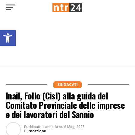
Open toolbar
SINDACATI
Inail, Follo (Cisl) alla guida del
Comitato Provinciale delle imprese
e dei lavoratori del Sannio
Pubblicato
1 anno fa
su
6 Mag, 2025
Di
redazione