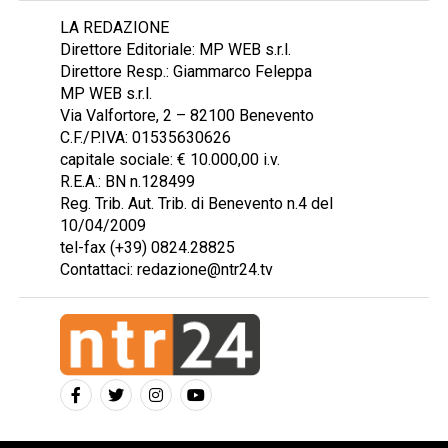
LA REDAZIONE
Direttore Editoriale: MP WEB s.r.l.
Direttore Resp.: Giammarco Feleppa
MP WEB s.r.l.
Via Valfortore, 2 – 82100 Benevento
C.F./P.IVA: 01535630626
capitale sociale: € 10.000,00 i.v.
R.E.A.: BN n.128499
Reg. Trib. Aut. Trib. di Benevento n.4 del
10/04/2009
tel-fax (+39) 0824.28825
Contattaci: redazione@ntr24.tv