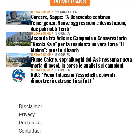
PRIMO PIANO
REDAZIONE
39 MINUTI FA
Carcere, Sappe: “A Benevento continua
l’emergenza. Nuove aggressioni e devastazioni,
due poliziotti feriti”
REDAZIONE
3 ORE FA
Accordo tra Adisurc Campania e Conservatorio
“Nicola Sala” per la residenza universitaria “Il
Molino”: presto il bando
REDAZIONE
5 ORE FA
Fiume Calore, sopralluoghi dell’Asl: nessuna nuova
moria di pesci, in corso le analisi sui campioni
REDAZIONE
5 ORE FA
NdC: “Piena fiducia in Vessichelli, convinti
dimostrerà estraneità ai fatti”
Disclaimer
Privacy
Pubblicità
Contattaci