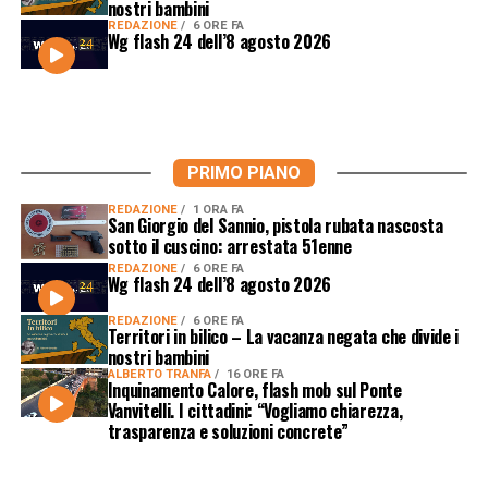
nostri bambini
REDAZIONE
6 ORE FA
Wg flash 24 dell’8 agosto 2026
PRIMO PIANO
REDAZIONE
1 ORA FA
San Giorgio del Sannio, pistola rubata nascosta
sotto il cuscino: arrestata 51enne
REDAZIONE
6 ORE FA
Wg flash 24 dell’8 agosto 2026
REDAZIONE
6 ORE FA
Territori in bilico – La vacanza negata che divide i
nostri bambini
ALBERTO TRANFA
16 ORE FA
Inquinamento Calore, flash mob sul Ponte
Vanvitelli. I cittadini: “Vogliamo chiarezza,
trasparenza e soluzioni concrete”