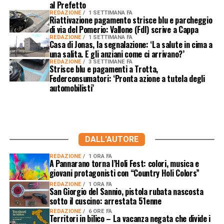
al Prefetto
REDAZIONE
1 SETTIMANA FA
Riattivazione pagamento strisce blu e parcheggio
di via del Pomerio: Vallone (FdI) scrive a Cappa
REDAZIONE
1 SETTIMANA FA
Casa di Jonas, la segnalazione: ‘La salute in cima a
una salita. E gli anziani come ci arrivano?’
REDAZIONE
3 SETTIMANE FA
Strisce blu e pagamenti a Trotta,
Federconsumatori: ‘Pronta azione a tutela degli
automobilisti’
DALL'AUTORE
REDAZIONE
1 ORA FA
A Pannarano torna l’Holi Fest: colori, musica e
giovani protagonisti con “Country Holi Colors”
REDAZIONE
1 ORA FA
San Giorgio del Sannio, pistola rubata nascosta
sotto il cuscino: arrestata 51enne
REDAZIONE
6 ORE FA
Territori in bilico – La vacanza negata che divide i