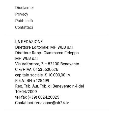
Disclaimer
Privacy
Pubblicità
Contattaci
LA REDAZIONE
Direttore Editoriale: MP WEB s.r.l.
Direttore Resp.: Giammarco Feleppa
MP WEB s.r.l.
Via Valfortore, 2 – 82100 Benevento
C.F./P.IVA: 01535630626
capitale sociale: € 10.000,00 i.v.
R.E.A.: BN n.128499
Reg. Trib. Aut. Trib. di Benevento n.4 del
10/04/2009
tel-fax (+39) 0824.28825
Contattaci: redazione@ntr24.tv