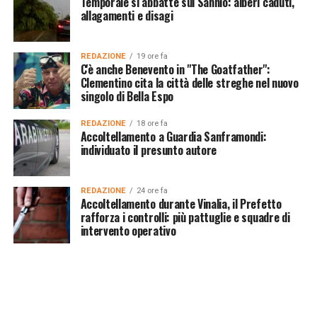
Temporale si abbatte sul Sannio: alberi caduti,
allagamenti e disagi
REDAZIONE
19 ore fa
C'è anche Benevento in "The Goatfather":
Clementino cita la città delle streghe nel nuovo
singolo di Bella Espo
REDAZIONE
18 ore fa
Accoltellamento a Guardia Sanframondi:
individuato il presunto autore
REDAZIONE
24 ore fa
Accoltellamento durante Vinalia, il Prefetto
rafforza i controlli: più pattuglie e squadre di
intervento operativo