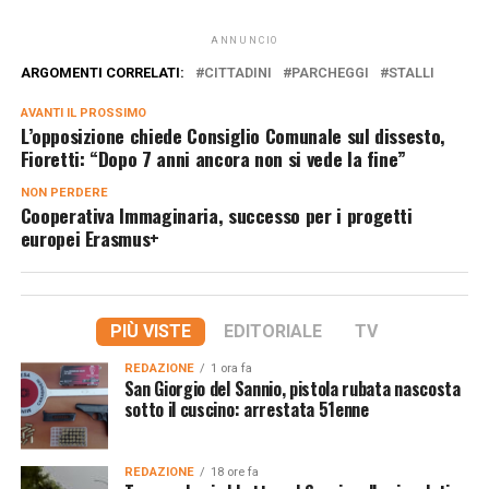
ANNUNCIO
ARGOMENTI CORRELATI:
CITTADINI
PARCHEGGI
STALLI
AVANTI IL ​​PROSSIMO
L’opposizione chiede Consiglio Comunale sul dissesto,
Fioretti: “Dopo 7 anni ancora non si vede la fine”
NON PERDERE
Cooperativa Immaginaria, successo per i progetti
europei Erasmus+
PIÙ VISTE
EDITORIALE
TV
REDAZIONE
1 ora fa
San Giorgio del Sannio, pistola rubata nascosta
sotto il cuscino: arrestata 51enne
REDAZIONE
18 ore fa