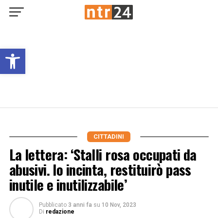
Open toolbar
CITTADINI
La lettera: ‘Stalli rosa occupati da
abusivi. Io incinta, restituirò pass
inutile e inutilizzabile’
Pubblicato
3 anni fa
su
10 Nov, 2023
Di
redazione