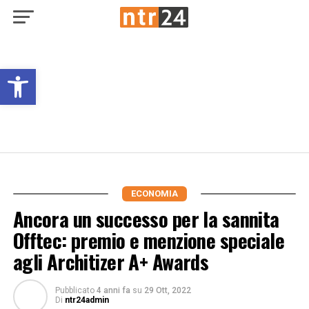
Open toolbar
ECONOMIA
Ancora un successo per la sannita
Offtec: premio e menzione speciale
agli Architizer A+ Awards
Pubblicato
4 anni fa
su
29 Ott, 2022
Di
ntr24admin