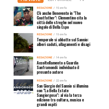
REDAZIONE
15 ore fa
C'è anche Benevento in "The
Goatfather": Clementino cita la
città delle streghe nel nuovo
singolo di Bella Espo
REDAZIONE
15 ore fa
Temporale si abbatte sul Sannio:
alberi caduti, allagamenti e disagi
REDAZIONE
14 ore fa
Accoltellamento a Guardia
Sanframondi: individuato il
presunto autore
REDAZIONE
22 ore fa
San Giorgio del Sannio si illumina
con "La Bella Estate
Sangiorgese": al via la terza
edizione tra cultura, musica e
grandi ospiti