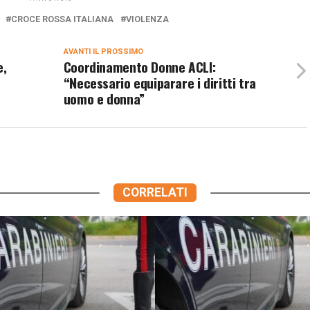
CROCE ROSSA ITALIANA
VIOLENZA
AVANTI IL ​​PROSSIMO
e,
Coordinamento Donne ACLI:
“Necessario equiparare i diritti tra
uomo e donna”
CORRELATI