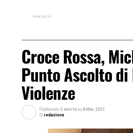
ANNUNCIO
Croce Rossa, Mich
Punto Ascolto di
Violenze
Pubblicato
5 anni fa
su
8 Mar, 2021
Di
redazione