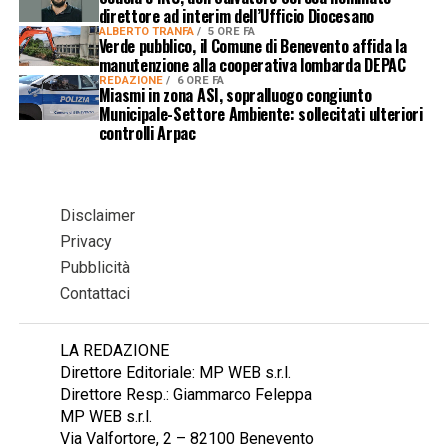
direttore ad interim dell’Ufficio Diocesano
ALBERTO TRANFA
5 ORE FA
Verde pubblico, il Comune di Benevento affida la
manutenzione alla cooperativa lombarda DEPAC
REDAZIONE
6 ORE FA
Miasmi in zona ASI, sopralluogo congiunto
Municipale-Settore Ambiente: sollecitati ulteriori
controlli Arpac
Disclaimer
Privacy
Pubblicità
Contattaci
LA REDAZIONE
Direttore Editoriale: MP WEB s.r.l.
Direttore Resp.: Giammarco Feleppa
MP WEB s.r.l.
Via Valfortore, 2 – 82100 Benevento