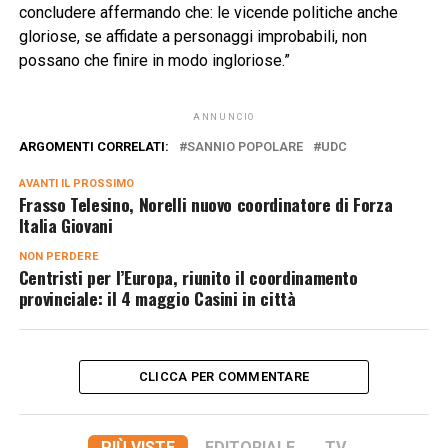
concludere affermando che: le vicende politiche anche
gloriose, se affidate a personaggi improbabili, non
possano che finire in modo ingloriose.”
ANNUNCIO
ARGOMENTI CORRELATI:
SANNIO POPOLARE
UDC
AVANTI IL ​​PROSSIMO
Frasso Telesino, Norelli nuovo coordinatore di Forza
Italia Giovani
NON PERDERE
Centristi per l’Europa, riunito il coordinamento
provinciale: il 4 maggio Casini in città
CLICCA PER COMMENTARE
PIÙ VISTE
EDITORIALE
TV