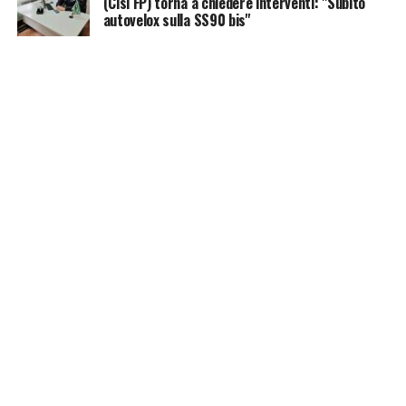
(Cisl FP) torna a chiedere interventi: "Subito
autovelox sulla SS90 bis"