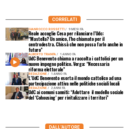
CORRELATI
GIANROCCO ROSSETTI
9 MESI FA
Reale accoglie Cesa per rilanciare l’Udc:
“Mastella? Un amico, l’ho chiamato per il
centrodestra. Chissà che non possa farlo anche in
futuro”
ALBERTO TRANFA
1 ANNO FA
UdC Benevento chiama a raccolta i cattolici per un
nuovo impegno politico. Verga: “Necessaria
riforma elettorale”
REDAZIONE
1 ANNO FA
L’UdC Benevento esorta il mondo cattolico ad una
partecipazione attiva nelle politiche sociali locali
REDAZIONE
2 ANNI FA
UdC ai comuni sanniti: “Adottare il modello sociale
del ‘Cohousing’ per rivitalizzare i territori”
DALL'AUTORE