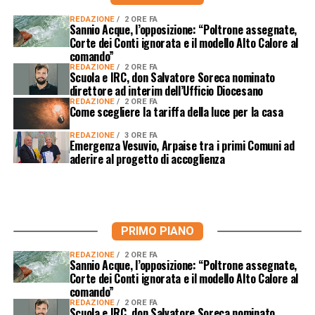
REDAZIONE
2 ORE FA
Sannio Acque, l’opposizione: “Poltrone assegnate,
Corte dei Conti ignorata e il modello Alto Calore al
comando”
REDAZIONE
2 ORE FA
Scuola e IRC, don Salvatore Soreca nominato
direttore ad interim dell’Ufficio Diocesano
REDAZIONE
2 ORE FA
Come scegliere la tariffa della luce per la casa
REDAZIONE
3 ORE FA
Emergenza Vesuvio, Arpaise tra i primi Comuni ad
aderire al progetto di accoglienza
PRIMO PIANO
REDAZIONE
2 ORE FA
Sannio Acque, l’opposizione: “Poltrone assegnate,
Corte dei Conti ignorata e il modello Alto Calore al
comando”
REDAZIONE
2 ORE FA
Scuola e IRC, don Salvatore Soreca nominato