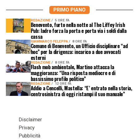
PRIMO PIANO
REDAZIONE
5 ORE FA
Benevento, furto nella notte al The Liffey Irish
Pub: ladro forza la porta e porta via i soldi dalla
cassa
GIAMMARCO FELEPPA
8 ORE FA
Comune di Benevento, un Ufficio disciplinare “ad
hoc” per la dirigenza: incarico a due avvocati
esterni
REDAZIONE
8 ORE FA
Flash mob ambientale, Martino attacca la
maggioranza: “Una risposta mediocre e di
bassissimo profilo politico”
REDAZIONE
12 ORE FA
Addio a Cencelli, Mastella: “E’ entrato nella storia,
centrosinistra di oggi ristampi il suo manuale”
Disclaimer
Privacy
Pubblicità