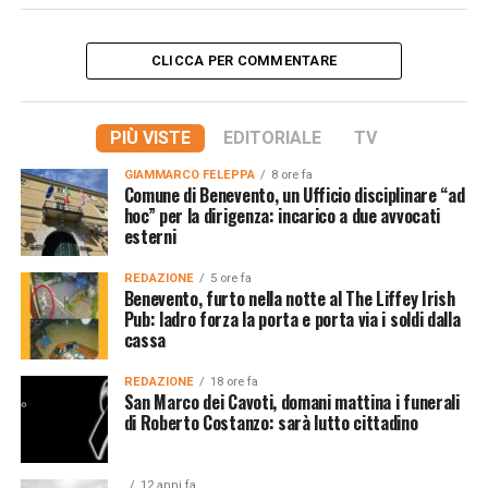
CLICCA PER COMMENTARE
PIÙ VISTE
EDITORIALE
TV
GIAMMARCO FELEPPA
8 ore fa
Comune di Benevento, un Ufficio disciplinare “ad
hoc” per la dirigenza: incarico a due avvocati
esterni
REDAZIONE
5 ore fa
Benevento, furto nella notte al The Liffey Irish
Pub: ladro forza la porta e porta via i soldi dalla
cassa
REDAZIONE
18 ore fa
San Marco dei Cavoti, domani mattina i funerali
di Roberto Costanzo: sarà lutto cittadino
12 anni fa