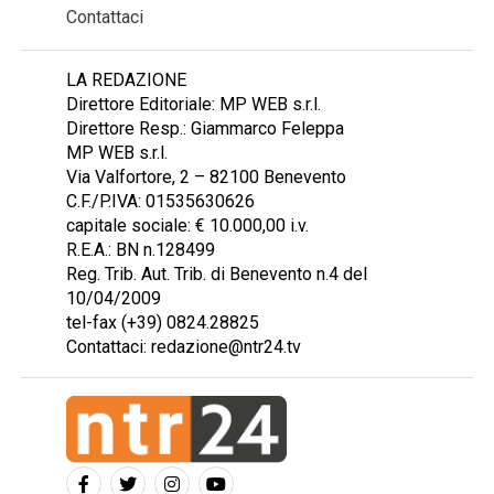
Contattaci
LA REDAZIONE
Direttore Editoriale: MP WEB s.r.l.
Direttore Resp.: Giammarco Feleppa
MP WEB s.r.l.
Via Valfortore, 2 – 82100 Benevento
C.F./P.IVA: 01535630626
capitale sociale: € 10.000,00 i.v.
R.E.A.: BN n.128499
Reg. Trib. Aut. Trib. di Benevento n.4 del
10/04/2009
tel-fax (+39) 0824.28825
Contattaci: redazione@ntr24.tv