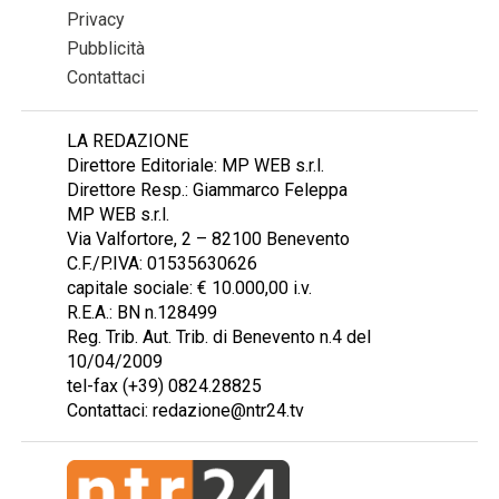
Privacy
Pubblicità
Contattaci
LA REDAZIONE
Direttore Editoriale: MP WEB s.r.l.
Direttore Resp.: Giammarco Feleppa
MP WEB s.r.l.
Via Valfortore, 2 – 82100 Benevento
C.F./P.IVA: 01535630626
capitale sociale: € 10.000,00 i.v.
R.E.A.: BN n.128499
Reg. Trib. Aut. Trib. di Benevento n.4 del
10/04/2009
tel-fax (+39) 0824.28825
Contattaci: redazione@ntr24.tv