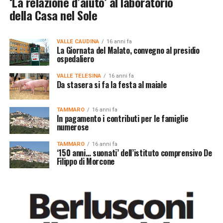
‘La relazione d’aiuto’ al laboratorio
della Casa nel Sole
VALLE CAUDINA
16 anni fa
La Giornata del Malato, convegno al presidio
ospedaliero
VALLE TELESINA
16 anni fa
Da stasera si fa la festa al maiale
TAMMARO
16 anni fa
In pagamento i contributi per le famiglie
numerose
TAMMARO
16 anni fa
‘150 anni… suonati’ dell’istituto comprensivo De
Filippo di Morcone