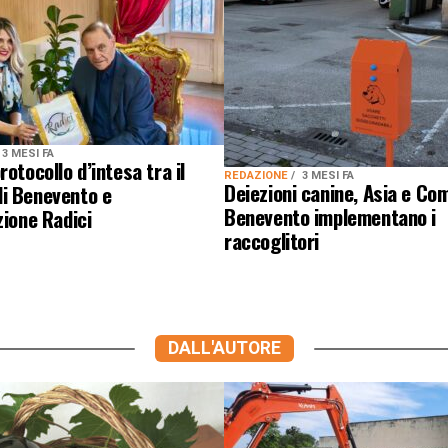
3 MESI FA
rotocollo d’intesa tra il
REDAZIONE
3 MESI FA
Deiezioni canine, Asia e Co
i Benevento e
Benevento implementano i
zione Radici
raccoglitori
DALL'AUTORE