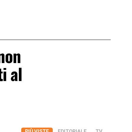
 non
i al
PIÙ VISTE
EDITORIALE
TV