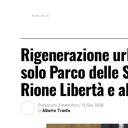
ANNUNCIO
Rigenerazione urb
solo Parco delle 
Rione Libertà e a
Pubblicato
2 mesi fa
su
12 Giu, 2026
Di
Alberto Tranfa