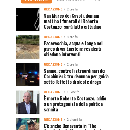
REDAZIONE
2 ore fa
San Marco dei Cavoti, domani
mattina i funerali di Roberto
Costanzo: sarà lutto cittadino
REDAZIONE
3 ore fa
Pacevecchia, acqua e fango nel
parco di via Einstein: residenti
chiedono interventi
REDAZIONE
2 ore fa
Sannio, controlli straordinari dei
Carabinieri: tre denunce per guida
sotto l’effetto di alcol e droga
REDAZIONE
19 ore fa
È morto Roberto Costanzo, addio
a un protagonista della politica
sannita
REDAZIONE
2 giorni fa
C'è anche Benevento in "The