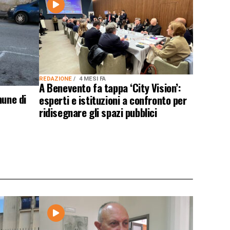
REDAZIONE
4 MESI FA
A Benevento fa tappa ‘City Vision’:
mune di
esperti e istituzioni a confronto per
ridisegnare gli spazi pubblici