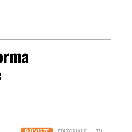
forma
e
PIÙ VISTE
EDITORIALE
TV