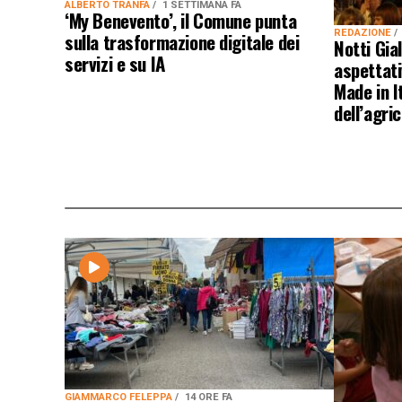
ALBERTO TRANFA
1 SETTIMANA FA
‘My Benevento’, il Comune punta
REDAZIONE
sulla trasformazione digitale dei
Notti Gia
servizi e su IA
aspettati
Made in It
dell’agri
GIAMMARCO FELEPPA
14 ORE FA