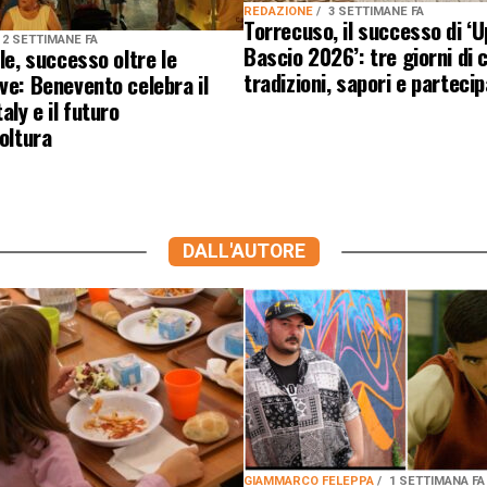
REDAZIONE
3 SETTIMANE FA
Torrecuso, il successo di ‘U
2 SETTIMANE FA
Bascio 2026’: tre giorni di c
lle, successo oltre le
tradizioni, sapori e parteci
ve: Benevento celebra il
aly e il futuro
coltura
DALL'AUTORE
GIAMMARCO FELEPPA
1 SETTIMANA FA