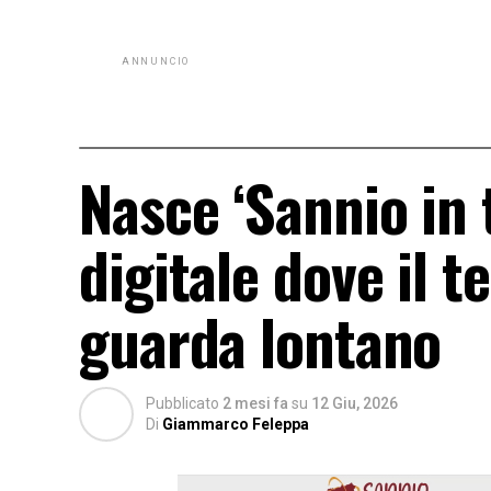
ANNUNCIO
Nasce ‘Sannio in 
digitale dove il t
guarda lontano
Pubblicato
2 mesi fa
su
12 Giu, 2026
Di
Giammarco Feleppa