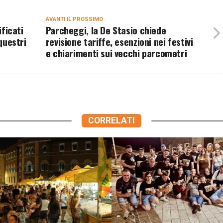
AVANTI IL ​​PROSSIMO
ificati
Parcheggi, la De Stasio chiede
equestri
revisione tariffe, esenzioni nei festivi
e chiarimenti sui vecchi parcometri
CORRELATI