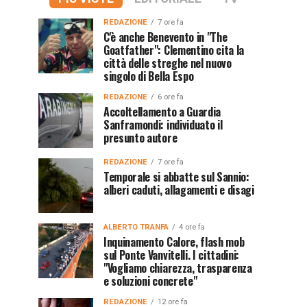
REDAZIONE
7 ore fa
C'è anche Benevento in "The
Goatfather": Clementino cita la
città delle streghe nel nuovo
singolo di Bella Espo
REDAZIONE
6 ore fa
Accoltellamento a Guardia
Sanframondi: individuato il
presunto autore
REDAZIONE
7 ore fa
Temporale si abbatte sul Sannio:
alberi caduti, allagamenti e disagi
ALBERTO TRANFA
4 ore fa
Inquinamento Calore, flash mob
sul Ponte Vanvitelli. I cittadini:
"Vogliamo chiarezza, trasparenza
e soluzioni concrete"
REDAZIONE
12 ore fa