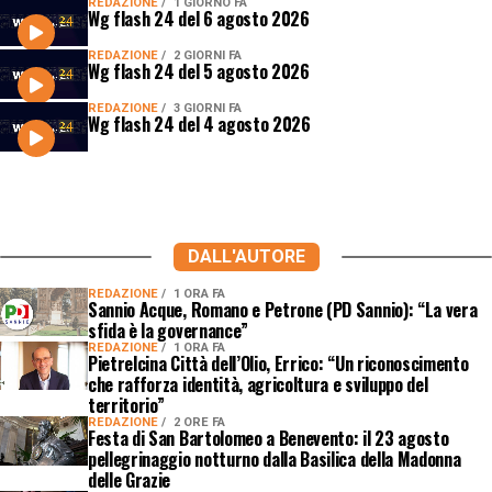
REDAZIONE
1 GIORNO FA
Wg flash 24 del 6 agosto 2026
REDAZIONE
2 GIORNI FA
Wg flash 24 del 5 agosto 2026
REDAZIONE
3 GIORNI FA
Wg flash 24 del 4 agosto 2026
DALL'AUTORE
REDAZIONE
1 ORA FA
Sannio Acque, Romano e Petrone (PD Sannio): “La vera
sfida è la governance”
REDAZIONE
1 ORA FA
Pietrelcina Città dell’Olio, Errico: “Un riconoscimento
che rafforza identità, agricoltura e sviluppo del
territorio”
REDAZIONE
2 ORE FA
Festa di San Bartolomeo a Benevento: il 23 agosto
pellegrinaggio notturno dalla Basilica della Madonna
delle Grazie