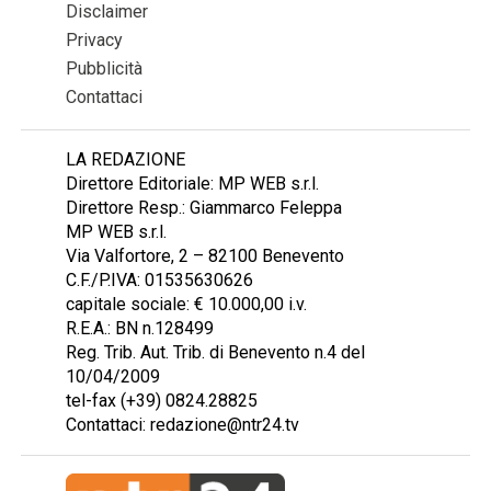
Disclaimer
Privacy
Pubblicità
Contattaci
LA REDAZIONE
Direttore Editoriale: MP WEB s.r.l.
Direttore Resp.: Giammarco Feleppa
MP WEB s.r.l.
Via Valfortore, 2 – 82100 Benevento
C.F./P.IVA: 01535630626
capitale sociale: € 10.000,00 i.v.
R.E.A.: BN n.128499
Reg. Trib. Aut. Trib. di Benevento n.4 del
10/04/2009
tel-fax (+39) 0824.28825
Contattaci: redazione@ntr24.tv