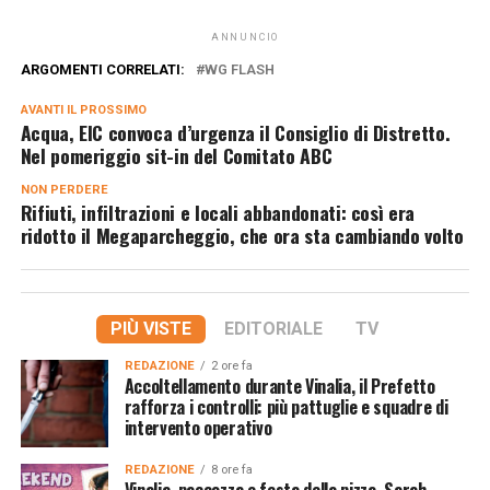
ANNUNCIO
ARGOMENTI CORRELATI:
WG FLASH
AVANTI IL ​​PROSSIMO
Acqua, EIC convoca d’urgenza il Consiglio di Distretto.
Nel pomeriggio sit-in del Comitato ABC
NON PERDERE
Rifiuti, infiltrazioni e locali abbandonati: così era
ridotto il Megaparcheggio, che ora sta cambiando volto
PIÙ VISTE
EDITORIALE
TV
REDAZIONE
2 ore fa
Accoltellamento durante Vinalia, il Prefetto
rafforza i controlli: più pattuglie e squadre di
intervento operativo
REDAZIONE
8 ore fa
Vinalia, paccozza e festa della pizza, Sarah