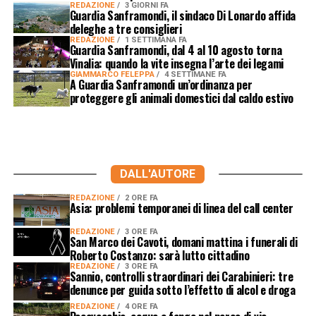
REDAZIONE
3 GIORNI FA
Guardia Sanframondi, il sindaco Di Lonardo affida
deleghe a tre consiglieri
REDAZIONE
1 SETTIMANA FA
Guardia Sanframondi, dal 4 al 10 agosto torna
Vinalia: quando la vite insegna l’arte dei legami
GIAMMARCO FELEPPA
4 SETTIMANE FA
A Guardia Sanframondi un’ordinanza per
proteggere gli animali domestici dal caldo estivo
DALL'AUTORE
REDAZIONE
2 ORE FA
Asia: problemi temporanei di linea del call center
REDAZIONE
3 ORE FA
San Marco dei Cavoti, domani mattina i funerali di
Roberto Costanzo: sarà lutto cittadino
REDAZIONE
3 ORE FA
Sannio, controlli straordinari dei Carabinieri: tre
denunce per guida sotto l’effetto di alcol e droga
REDAZIONE
4 ORE FA