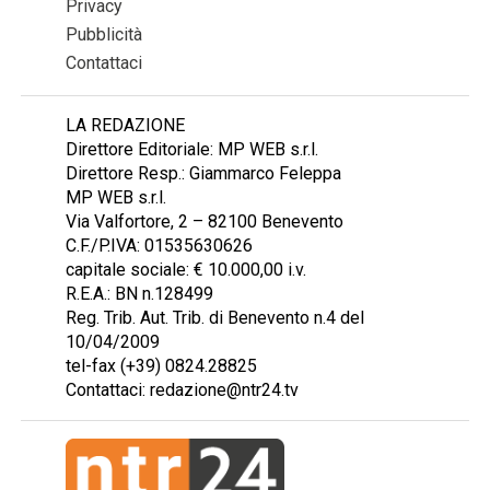
Privacy
Pubblicità
Contattaci
LA REDAZIONE
Direttore Editoriale: MP WEB s.r.l.
Direttore Resp.: Giammarco Feleppa
MP WEB s.r.l.
Via Valfortore, 2 – 82100 Benevento
C.F./P.IVA: 01535630626
capitale sociale: € 10.000,00 i.v.
R.E.A.: BN n.128499
Reg. Trib. Aut. Trib. di Benevento n.4 del
10/04/2009
tel-fax (+39) 0824.28825
Contattaci: redazione@ntr24.tv