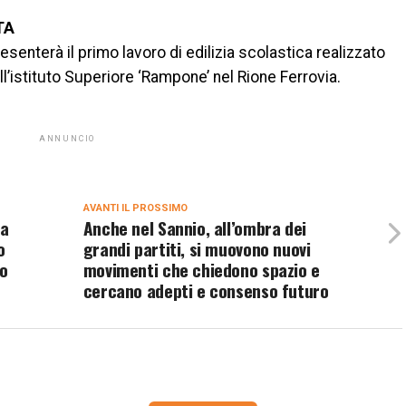
TA
esenterà il primo lavoro di edilizia scolastica realizzato
l’istituto Superiore ‘Rampone’ nel Rione Ferrovia.
ANNUNCIO
AVANTI IL ​​PROSSIMO
la
Anche nel Sannio, all’ombra dei
o
grandi partiti, si muovono nuovi
co
movimenti che chiedono spazio e
cercano adepti e consenso futuro