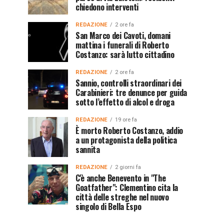
chiedono interventi
REDAZIONE
2 ore fa
San Marco dei Cavoti, domani
mattina i funerali di Roberto
Costanzo: sarà lutto cittadino
REDAZIONE
2 ore fa
Sannio, controlli straordinari dei
Carabinieri: tre denunce per guida
sotto l’effetto di alcol e droga
REDAZIONE
19 ore fa
È morto Roberto Costanzo, addio
a un protagonista della politica
sannita
REDAZIONE
2 giorni fa
C'è anche Benevento in "The
Goatfather": Clementino cita la
città delle streghe nel nuovo
singolo di Bella Espo