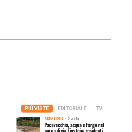
PIÙ VISTE
EDITORIALE
TV
REDAZIONE
3 ore fa
Pacevecchia, acqua e fango nel
parco di via Einstein: residenti