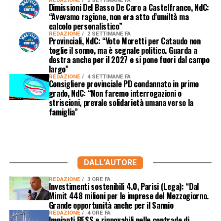
REDAZIONE
2 SETTIMANE FA
Dimissioni Del Basso De Caro a Castelfranco, NdC:
“Avevamo ragione, non era atto d’umiltà ma
calcolo personalistico”
REDAZIONE
2 SETTIMANE FA
Provinciali, NdC: “Voto Moretti per Cataudo non
toglie il sonno, ma è segnale politico. Guarda a
destra anche per il 2027 e si pone fuori dal campo
largo”
REDAZIONE
4 SETTIMANE FA
Consigliere provinciale PD condannato in primo
grado, NdC: “Non faremo interrogazioni o
striscioni, prevale solidarietà umana verso la
famiglia”
DALL'AUTORE
REDAZIONE
3 ORE FA
Investimenti sostenibili 4.0, Parisi (Lega): “Dal
Mimit 448 milioni per le imprese del Mezzogiorno.
Grande opportunità anche per il Sannio
REDAZIONE
4 ORE FA
Impianti BESS e rinnovabili nelle contrade di