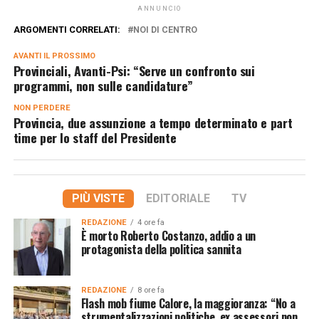
ANNUNCIO
ARGOMENTI CORRELATI:
NOI DI CENTRO
AVANTI IL ​​PROSSIMO
Provinciali, Avanti-Psi: “Serve un confronto sui
programmi, non sulle candidature”
NON PERDERE
Provincia, due assunzione a tempo determinato e part
time per lo staff del Presidente
PIÙ VISTE
EDITORIALE
TV
REDAZIONE
4 ore fa
È morto Roberto Costanzo, addio a un
protagonista della politica sannita
REDAZIONE
8 ore fa
Flash mob fiume Calore, la maggioranza: “No a
strumentalizzazioni politiche, ex assessori non