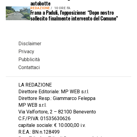
autobotte
REDAZIONE
10 ORE FA
Frana a Paduli, l’opposizione: “Dopo nostro
sollecito finalmente intervento del Comune”
Disclaimer
Privacy
Pubblicità
Contattaci
LA REDAZIONE
Direttore Editoriale: MP WEB s.r.l.
Direttore Resp.: Giammarco Feleppa
MP WEB s.r.l.
Via Valfortore, 2 – 82100 Benevento
C.F./P.IVA: 01535630626
capitale sociale: € 10.000,00 i.v.
R.E.A.: BN n.128499