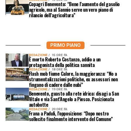
Copagri Benevento: “Bene l’aumento del gasolio
agricolo, ma al Sannio serve un vero piano di
rilancio dell’agricoltura”
PRIMO PIANO
REDAZIONE
15 ORE FA
È morto Roberto Costanzo, addio a un
protagonista della politica sannita
REDAZIONE
18 ORE FA
Flash mob fiume Calore, la maggioranza: “No a
strumentalizzazioni politiche, ex assessori non
fingano di cadere dalle nubi”
REDAZIONE
19 ORE FA
Benevento, guasto alla rete idrica: disagi a San
Vitale e via Sant’Angelo a Piesco. Posizionata
autobotte
REDAZIONE
20 ORE FA
Frana a Paduli, l’opposizione: “Dopo nostro
sollecito finalmente intervento del Comune”