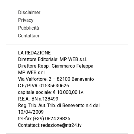
Disclaimer
Privacy
Pubblicità
Contattaci
LA REDAZIONE
Direttore Editoriale: MP WEB s.r.l.
Direttore Resp.: Giammarco Feleppa
MP WEB s.r.l.
Via Valfortore, 2 – 82100 Benevento
C.F./P.IVA: 01535630626
capitale sociale: € 10.000,00 i.v.
R.E.A.: BN n.128499
Reg. Trib. Aut. Trib. di Benevento n.4 del
10/04/2009
tel-fax (+39) 0824.28825
Contattaci: redazione@ntr24.tv