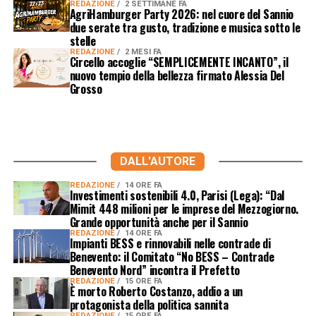
REDAZIONE
2 SETTIMANE FA
AgriHamburger Party 2026: nel cuore del Sannio
due serate tra gusto, tradizione e musica sotto le
stelle
REDAZIONE
2 MESI FA
Circello accoglie “SEMPLICEMENTE INCANTO”, il
nuovo tempio della bellezza firmato Alessia Del
Grosso
DALL'AUTORE
REDAZIONE
14 ORE FA
Investimenti sostenibili 4.0, Parisi (Lega): “Dal
Mimit 448 milioni per le imprese del Mezzogiorno.
Grande opportunità anche per il Sannio
REDAZIONE
14 ORE FA
Impianti BESS e rinnovabili nelle contrade di
Benevento: il Comitato “No BESS – Contrade
Benevento Nord” incontra il Prefetto
REDAZIONE
15 ORE FA
È morto Roberto Costanzo, addio a un
protagonista della politica sannita
REDAZIONE
15 ORE FA