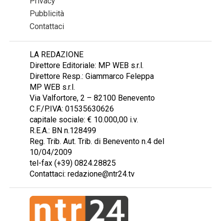
Privacy
Pubblicità
Contattaci
LA REDAZIONE
Direttore Editoriale: MP WEB s.r.l.
Direttore Resp.: Giammarco Feleppa
MP WEB s.r.l.
Via Valfortore, 2 – 82100 Benevento
C.F./P.IVA: 01535630626
capitale sociale: € 10.000,00 i.v.
R.E.A.: BN n.128499
Reg. Trib. Aut. Trib. di Benevento n.4 del
10/04/2009
tel-fax (+39) 0824.28825
Contattaci: redazione@ntr24.tv