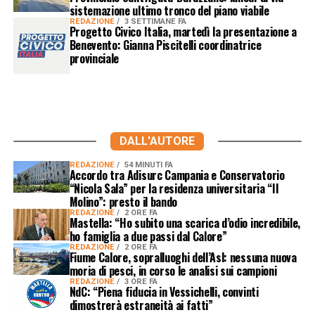
sistemazione ultimo tronco del piano viabile
REDAZIONE
3 SETTIMANE FA
Progetto Civico Italia, martedì la presentazione a
Benevento: Gianna Piscitelli coordinatrice
provinciale
DALL'AUTORE
REDAZIONE
54 MINUTI FA
Accordo tra Adisurc Campania e Conservatorio
“Nicola Sala” per la residenza universitaria “Il
Molino”: presto il bando
REDAZIONE
2 ORE FA
Mastella: “Ho subito una scarica d’odio incredibile,
ho famiglia a due passi dal Calore”
REDAZIONE
2 ORE FA
Fiume Calore, sopralluoghi dell’Asl: nessuna nuova
moria di pesci, in corso le analisi sui campioni
REDAZIONE
3 ORE FA
NdC: “Piena fiducia in Vessichelli, convinti
dimostrerà estraneità ai fatti”