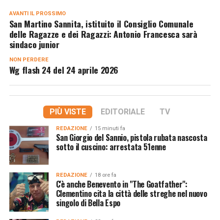
AVANTI IL ​​PROSSIMO
San Martino Sannita, istituito il Consiglio Comunale
delle Ragazze e dei Ragazzi: Antonio Francesca sarà
sindaco junior
NON PERDERE
Wg flash 24 del 24 aprile 2026
PIÙ VISTE
EDITORIALE
TV
REDAZIONE
15 minuti fa
San Giorgio del Sannio, pistola rubata nascosta
sotto il cuscino: arrestata 51enne
REDAZIONE
18 ore fa
C'è anche Benevento in "The Goatfather":
Clementino cita la città delle streghe nel nuovo
singolo di Bella Espo