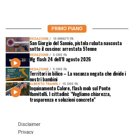
PRIMO PIANO
REDAZIONE
15 MINUTI FA
San Giorgio del Sannio, pistola rubata nascosta
sotto il cuscino: arrestata 51enne
REDAZIONE
5 ORE FA
Wg flash 24 dell’8 agosto 2026
REDAZIONE
5 ORE FA
Territori in bilico – La vacanza negata che divide i
nostri bambini
ALBERTO TRANFA
15 ORE FA
Inquinamento Calore, flash mob sul Ponte
Vanvitelli. I cittadini: “Vogliamo chiarezza,
trasparenza e soluzioni concrete”
Disclaimer
Privacy