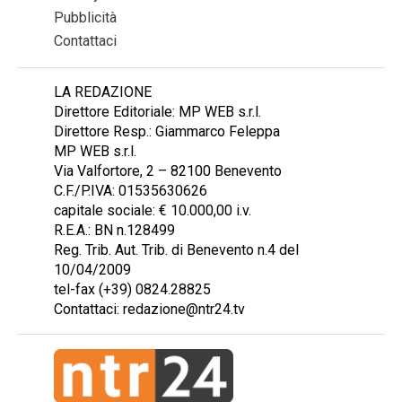
Pubblicità
Contattaci
LA REDAZIONE
Direttore Editoriale: MP WEB s.r.l.
Direttore Resp.: Giammarco Feleppa
MP WEB s.r.l.
Via Valfortore, 2 – 82100 Benevento
C.F./P.IVA: 01535630626
capitale sociale: € 10.000,00 i.v.
R.E.A.: BN n.128499
Reg. Trib. Aut. Trib. di Benevento n.4 del
10/04/2009
tel-fax (+39) 0824.28825
Contattaci: redazione@ntr24.tv