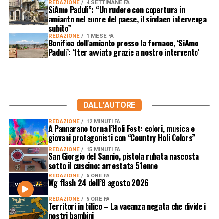
REDAZIONE
4 SETTIMANE FA
SiAmo Paduli”: “Un rudere con copertura in
amianto nel cuore del paese, il sindaco intervenga
subito”
REDAZIONE
1 MESE FA
Bonifica dell’amianto presso la fornace, ‘SiAmo
Paduli’: ‘Iter avviato grazie a nostro intervento’
DALL'AUTORE
REDAZIONE
12 MINUTI FA
A Pannarano torna l’Holi Fest: colori, musica e
giovani protagonisti con “Country Holi Colors”
REDAZIONE
15 MINUTI FA
San Giorgio del Sannio, pistola rubata nascosta
sotto il cuscino: arrestata 51enne
REDAZIONE
5 ORE FA
Wg flash 24 dell’8 agosto 2026
REDAZIONE
5 ORE FA
Territori in bilico – La vacanza negata che divide i
nostri bambini