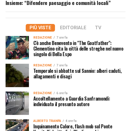
Insieme: “Difendere paesaggio e comunità locali”
PIÙ VISTE
EDITORIALE
TV
REDAZIONE
7 ore fa
C'è anche Benevento in "The Goatfather":
Clementino cita la città delle streghe nel nuovo
singolo di Bella Espo
REDAZIONE
7 ore fa
Temporale si abbatte sul Sannio: alberi caduti,
allagamenti e disagi
REDAZIONE
6 ore fa
Accoltellamento a Guardia Sanframondi:
individuato il presunto autore
ALBERTO TRANFA
4 ore fa
Inquinamento Calore, flash mob sul Ponte