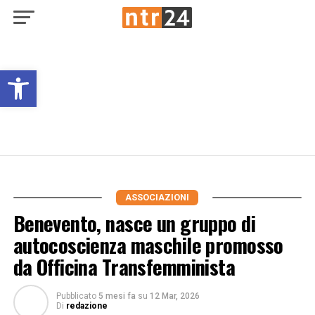
Open toolbar
ASSOCIAZIONI
Benevento, nasce un gruppo di
autocoscienza maschile promosso
da Officina Transfemminista
Pubblicato
5 mesi fa
su
12 Mar, 2026
Di
redazione