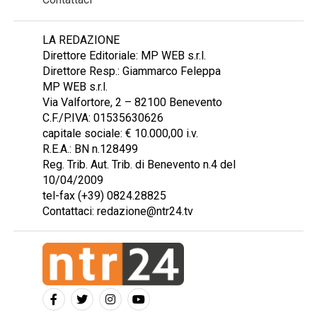
LA REDAZIONE
Direttore Editoriale: MP WEB s.r.l.
Direttore Resp.: Giammarco Feleppa
MP WEB s.r.l.
Via Valfortore, 2 – 82100 Benevento
C.F./P.IVA: 01535630626
capitale sociale: € 10.000,00 i.v.
R.E.A.: BN n.128499
Reg. Trib. Aut. Trib. di Benevento n.4 del
10/04/2009
tel-fax (+39) 0824.28825
Contattaci: redazione@ntr24.tv