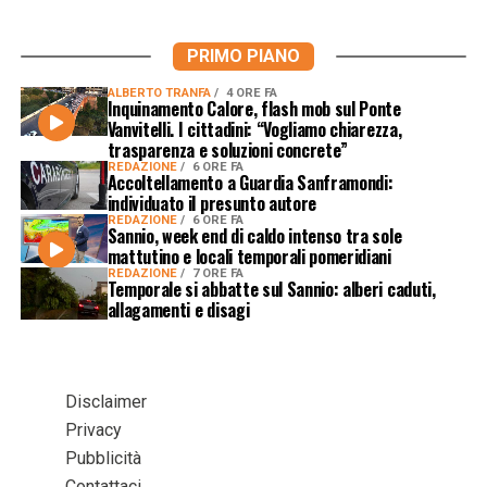
PRIMO PIANO
ALBERTO TRANFA
4 ORE FA
Inquinamento Calore, flash mob sul Ponte
Vanvitelli. I cittadini: “Vogliamo chiarezza,
trasparenza e soluzioni concrete”
REDAZIONE
6 ORE FA
Accoltellamento a Guardia Sanframondi:
individuato il presunto autore
REDAZIONE
6 ORE FA
Sannio, week end di caldo intenso tra sole
mattutino e locali temporali pomeridiani
REDAZIONE
7 ORE FA
Temporale si abbatte sul Sannio: alberi caduti,
allagamenti e disagi
Disclaimer
Privacy
Pubblicità
Contattaci