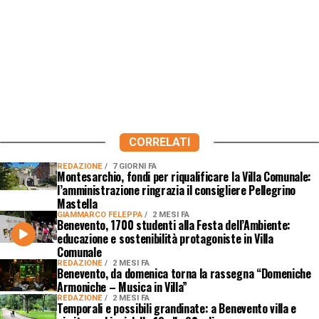
CORRELATI
REDAZIONE
7 GIORNI FA
Montesarchio, fondi per riqualificare la Villa Comunale:
l’amministrazione ringrazia il consigliere Pellegrino
Mastella
GIAMMARCO FELEPPA
2 MESI FA
Benevento, 1700 studenti alla Festa dell’Ambiente:
educazione e sostenibilità protagoniste in Villa
Comunale
REDAZIONE
2 MESI FA
Benevento, da domenica torna la rassegna “Domeniche
Armoniche – Musica in Villa”
REDAZIONE
2 MESI FA
Temporali e possibili grandinate: a Benevento villa e