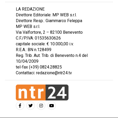
LA REDAZIONE
Direttore Editoriale: MP WEB s.r.l.
Direttore Resp.: Giammarco Feleppa
MP WEB s.r.l.
Via Valfortore, 2 – 82100 Benevento
C.F./P.IVA: 01535630626
capitale sociale: € 10.000,00 i.v.
R.E.A.: BN n.128499
Reg. Trib. Aut. Trib. di Benevento n.4 del
10/04/2009
tel-fax (+39) 0824.28825
Contattaci: redazione@ntr24.tv