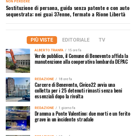
NON PERDERE
Sostituzione di persona, guida senza patente e con auto
sequestrata: nei guai 37enne, fermato a Rione Libertà
PIÙ VISTE
EDITORIALE
TV
ALBERTO TRANFA
15 ore fa
Verde pubblico, il Comune di Benevento affida la
manutenzione alla cooperativa lombarda DEPAC
REDAZIONE
18 ore fa
Carcere di Benevento, Civico22 avvia una
colletta per i 25 detenuti rimasti senza beni
essenziali dopo la rivolta
REDAZIONE
1 giorno fa
Dramma a Ponte Valentino: due morti e un ferito
grave in un incidente stradale